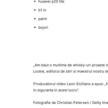
huawei p20 lite
b1 tv
paint
bujori
„Am baut o multime de whisky-uri proaste in 
Lockie, editorul de stiri si maestrul nostru d
Producatorul video Leon Siciliano a spus: „
in siguranta in acest lucru”.
Fotografie de Christian Petersen / Getty Im