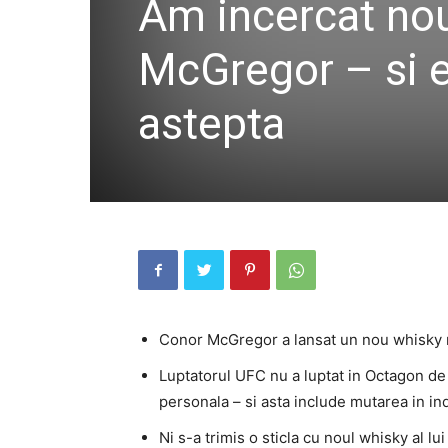
Am incercat nou
McGregor – si es
astepta
Conor McGregor a lansat un nou whisky 
Luptatorul UFC nu a luptat in Octagon de 
personala – si asta include mutarea in ind
Ni s-a trimis o sticla cu noul whisky al l