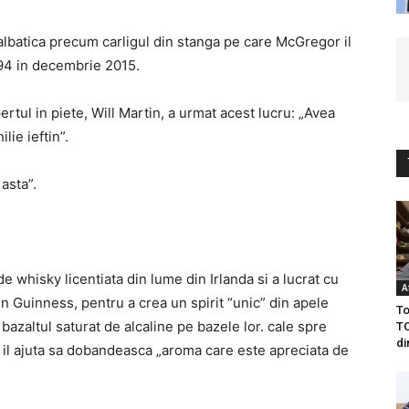
salbatica precum carligul din stanga pe care McGregor il
194 in decembrie 2015.
ertul in piete, Will Martin, a urmat acest lucru: „Avea
lie ieftin”.
asta”.
e whisky licentiata din lume din Irlanda si a lucrat cu
A
in Guinness, pentru a crea un spirit “unic” din apele
To
bazaltul saturat de alcaline pe bazele lor. cale spre
TO
di
 il ajuta sa dobandeasca „aroma care este apreciata de