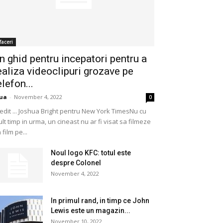
faceri
n ghid pentru incepatori pentru a
ealiza videoclipuri grozave pe
elefon...
ua
-
November 4, 2022
0
edit ... Joshua Bright pentru New York TimesNu cu
lt timp in urma, un cineast nu ar fi visat sa filmeze
 film pe...
Noul logo KFC: totul este
despre Colonel
November 4, 2022
In primul rand, in timp ce John
Lewis este un magazin...
November 10, 2022