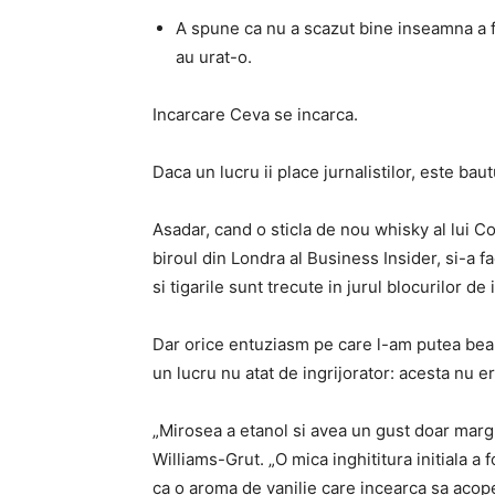
A spune ca nu a scazut bine inseamna a fi
au urat-o.
Incarcare Ceva se incarca.
Daca un lucru ii place jurnalistilor, este baut
Asadar, cand o sticla de nou whisky al lui C
biroul din Londra al Business Insider, si-a
si tigarile sunt trecute in jurul blocurilor de
Dar orice entuziasm pe care l-am putea bea
un lucru nu atat de ingrijorator: acesta nu 
„Mirosea a etanol si avea un gust doar marg
Williams-Grut. „O mica inghititura initiala a f
ca o aroma de vanilie care incearca sa acope