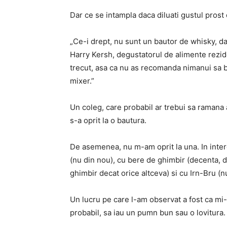
Dar ce se intampla daca diluati gustul prost
„Ce-i drept, nu sunt un bautor de whisky, da
Harry Kersh, degustatorul de alimente rezide
trecut, asa ca nu as recomanda nimanui sa bea
mixer.”
Un coleg, care probabil ar trebui sa ramana 
s-a oprit la o bautura.
De asemenea, nu m-am oprit la una. In intere
(nu din nou), cu bere de ghimbir (decenta, d
ghimbir decat orice altceva) si cu Irn-Bru (n
Un lucru pe care l-am observat a fost ca mi-
probabil, sa iau un pumn bun sau o lovitura.