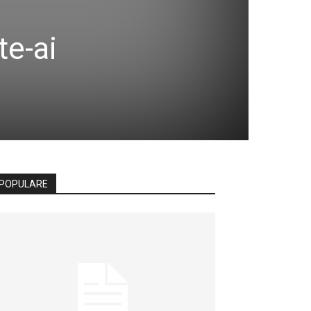
te-ai
POPULARE