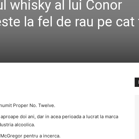
l whisky al lui Conor
te la fel de rau pe cat 
numit Proper No. Twelve.
aproape doi ani, dar in acea perioada a lucrat la marca
ustria alcoolica.
ui McGregor pentru a incerca.