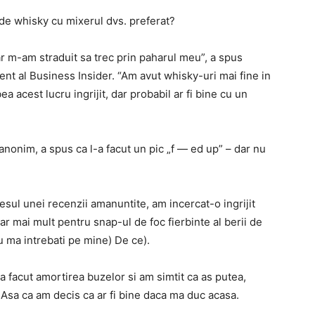
 de whisky cu mixerul dvs. preferat?
r m-am straduit sa trec prin paharul meu”, a spus
nt al Business Insider. “Am avut whisky-uri mai fine in
 acest lucru ingrijit, dar probabil ar fi bine cu un
anonim, a spus ca l-a facut un pic „f — ed up” – dar nu
sul unei recenzii amanuntite, am incercat-o ingrijit
ar mai mult pentru snap-ul de foc fierbinte al berii de
u ma intrebati pe mine) De ce).
a facut amortirea buzelor si am simtit ca as putea,
 Asa ca am decis ca ar fi bine daca ma duc acasa.