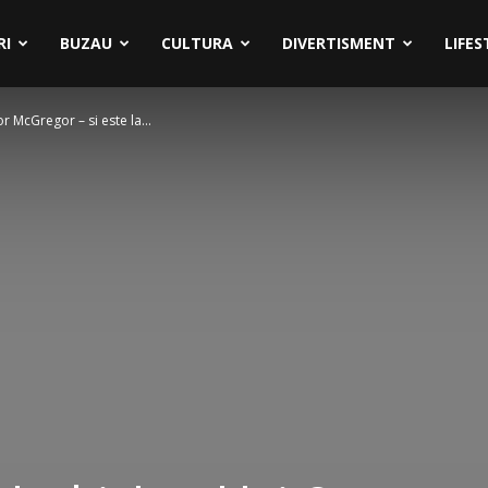
RI
BUZAU
CULTURA
DIVERTISMENT
LIFES
r McGregor – si este la...