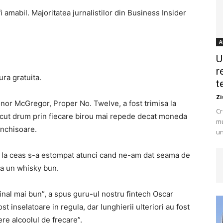
 amabil. Majoritatea jurnalistilor din Business Insider
A
U
r
ura gratuita.
t
Zi
onor McGregor, Proper No. Twelve, a fost trimisa la
Cr
 facut drum prin fiecare birou mai repede decat moneda
mu
 inchisoare.
un
 la ceas s-a estompat atunci cand ne-am dat seama de
era un whisky bun.
inal mai bun”, a spus guru-ul nostru fintech Oscar
ost inselatoare in regula, dar lunghierii ulteriori au fost
re alcoolul de frecare”.