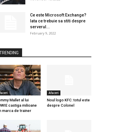
Ce este Microsoft Exchange?
Iata ce trebuie sa stiti despre
serverul...
February 9, 2022
TRENDING
faceri
Afaceri
mmy Mallet al lui
Noul logo KFC: totul este
WIE castiga milioane
despre Colonel
n marca de trainer