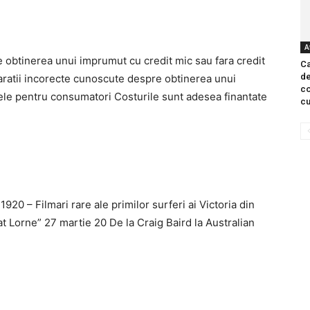
A
 obtinerea unui imprumut cu credit mic sau fara credit
Ca
de
aratii incorecte cunoscute despre obtinerea unui
co
ele pentru consumatori Costurile sunt adesea finantate
cu
0 – Filmari rare ale primilor surferi ai Victoria din
 Lorne” 27 martie 20 De la Craig Baird la Australian