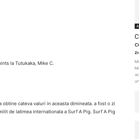
A
C
c
Zi
Mi
uints la Tutukaka, Mike C.
Mi
ac
un
obtine cateva valuri in aceasta dimineata. a fost o zi
lit de latimea internationala a Surf A Pig. Surf A Pig