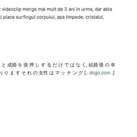
videoclip merge mai mult de 3 ani in urma, dar abia
 place surfingul corpului, apa limpede, cristalul,
分 と 成婚 を 後 押 し す る だ け で は な く, 結婚 後 の 幸
お り ま す そ れ の 女性 は マ ッ チ ン グ [..
diigo.com
.]