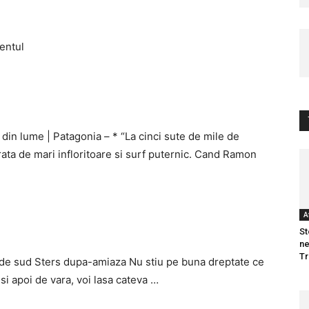
entul
 din lume | Patagonia – * “La cinci sute de mile de
rata de mari infloritoare si surf puternic. Cand Ramon
A
St
ne
T
t de sud Sters dupa-amiaza Nu stiu pe buna dreptate ce
si apoi de vara, voi lasa cateva …