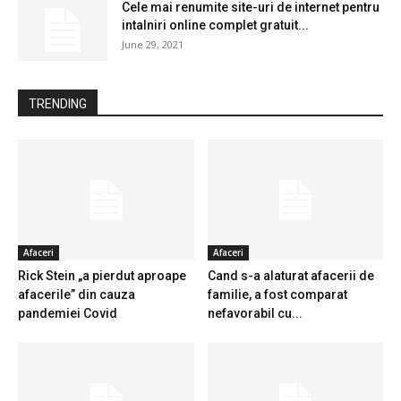
Cele mai renumite site-uri de internet pentru
intalniri online complet gratuit...
June 29, 2021
TRENDING
Afaceri
Afaceri
Rick Stein „a pierdut aproape
Cand s-a alaturat afacerii de
afacerile” din cauza
familie, a fost comparat
pandemiei Covid
nefavorabil cu...