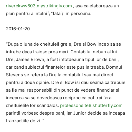
riverckww603.mystrikingly.com
, asa ca elaboreaza un
plan pentru a intalni \ “fata \” in persoana.
2016-01-20
“Dupa o luna de cheltuieli grele, Dre si Bow incep sa se
intrebe daca traiesc prea mari. Contabilul nebun al lui
Dre, James Brown, a fost intotdeauna tipul lor de bani,
dar cand subiectul finantelor este pus la treaba, Domnul
Stevens se refera la Dre la contabilul sau mai direct
pentru a doua opinie. Dre si Bow isi dau seama ca trebuie
sa fie mai responsabili din punct de vedere financiar si
incearca sa se dovedeasca reciproc ca pot trai fara
cheltuielile lor scandalos.
prolessonsite8.shutterfly.com
parintii vorbesc despre bani, iar Junior decide sa inceapa
tranzactiile de zi. “