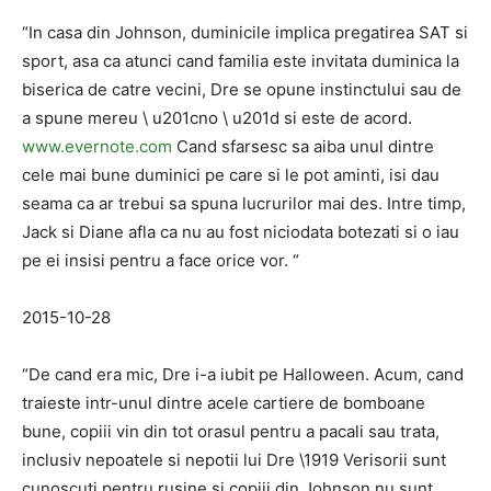
“In casa din Johnson, duminicile implica pregatirea SAT si
sport, asa ca atunci cand familia este invitata duminica la
biserica de catre vecini, Dre se opune instinctului sau de
a spune mereu \ u201cno \ u201d si este de acord.
www.evernote.com
Cand sfarsesc sa aiba unul dintre
cele mai bune duminici pe care si le pot aminti, isi dau
seama ca ar trebui sa spuna lucrurilor mai des. Intre timp,
Jack si Diane afla ca nu au fost niciodata botezati si o iau
pe ei insisi pentru a face orice vor. “
2015-10-28
“De cand era mic, Dre i-a iubit pe Halloween. Acum, cand
traieste intr-unul dintre acele cartiere de bomboane
bune, copiii vin din tot orasul pentru a pacali sau trata,
inclusiv nepoatele si nepotii lui Dre \1919 Verisorii sunt
cunoscuti pentru rusine si copiii din Johnson nu sunt