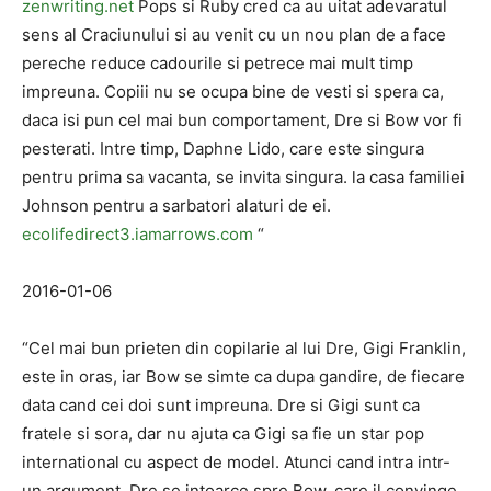
zenwriting.net
Pops si Ruby cred ca au uitat adevaratul
sens al Craciunului si au venit cu un nou plan de a face
pereche reduce cadourile si petrece mai mult timp
impreuna. Copiii nu se ocupa bine de vesti si spera ca,
daca isi pun cel mai bun comportament, Dre si Bow vor fi
pesterati. Intre timp, Daphne Lido, care este singura
pentru prima sa vacanta, se invita singura. la casa familiei
Johnson pentru a sarbatori alaturi de ei.
ecolifedirect3.iamarrows.com
“
2016-01-06
“Cel mai bun prieten din copilarie al lui Dre, Gigi Franklin,
este in oras, iar Bow se simte ca dupa gandire, de fiecare
data cand cei doi sunt impreuna. Dre si Gigi sunt ca
fratele si sora, dar nu ajuta ca Gigi sa fie un star pop
international cu aspect de model. Atunci cand intra intr-
un argument, Dre se intoarce spre Bow, care il convinge