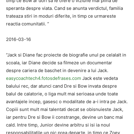
timp ce Bow ar dori sa le ofere o viziune mai plina de
speranta despre viata. Cand se anunta verdictul, familia
trateaza stiri in moduri diferite, in timp ce urmareste
reactia comunitatii. “
2016-03-16
“Jack si Diane fac proiecte de biografie unul pe celalalt in
scoala, iar Diane decide sa filmeze un documentar
despre cariera de baschet in devenire a lui Jack.
easycoachtech4.fotosdefrases.com
Jack este vedeta
balului rec, dar atunci cand Dre si Bow invata despre
balul de calatorie, o liga mult mai serioasa unde toate
avantajele incep, gasesc o modalitate de a-i intra pe Jack.
Copiii sunt mult mai talentati decat se obisnuieste Jack,
iar pentru Dre si Bow ii constrange, devine un banc mai
cald. Intre timp, Junior devine arbitru si isi ia noul
responsabilitatile un pic prea departe, in timp ce Zoey