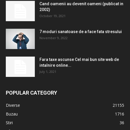
Cand oamenii au devenit oameni (publicat in
2002)
October 19, 2021
7 moduri sanatoase de a face fata stresului
November 9, 2022
Fara taxe ascunse Cel mai bun site web de
intalnire online...
July 1, 2021
POPULAR CATEGORY
Diverse
21155
Buzau
1716
Stiri
36