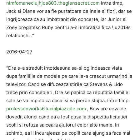
nimfomaneclujhjos803.theglensecret.com
Intre timp,
Jack si Diane vor sa fie purtatoare de inele si flori, dar se
ingrijoreaza ca au imbatranit din concerte, iar Junior si
Zoey pregatesc Ruby pentru a-si imbratisa fiica \ u2019s
relationshi .“
2016-04-27
“Dre s-a straduit intotdeauna sa-si oglindeasca viata
dupa familiile de modele pe care le-a crescut urmarind la
televizor. Cand se difuzeaza stirile ca Stevens & Lido
trece prin concedieri, Dre se panica ca reputatia familiei
sale se va impiedica daca isi va pierde slujba. Intre timp.
prolessonworks6.lucialpiazzale.com
, Bow are ceva de
dovedit atunci cand ea a fost pusa la dispozitia licitatiei
scolii si refuza sa ceara ajutorul celorlalte mame. In
schimb, ea ii incurajeaza pe copiii care ajung sa faca mai