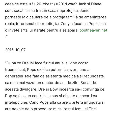
ceea ce este u \ u201cbest \ u201d way? Jack si Diane
sunt socati ca au trait in casa neprotejata, Junior
porneste la o cautare de a proteja familia de amenintarea
reala, terorismul cibernetic, iar Zoey a facut ca Pop-ul sa
o invete arta lui Karate pentru a se apara.
postheaven.net
.“
2015-10-07
“Dupa ce Dre isi face fizicul anual si vine acasa
traumatizat, Pops explica puternica aversiune a
generatiei sale fata de asistenta medicala si recunoaste
ca nu a mai vazut un doctor de ani de zile. Socat de
aceasta divulgare, Dre si Bow incearca sa-i convinga pe
Pop sa faca un control- in sus si el este de acord cu
intelepciune. Cand Pops afla ca are o artera infundata si
are nevoie de o procedura mica, restul familiei The