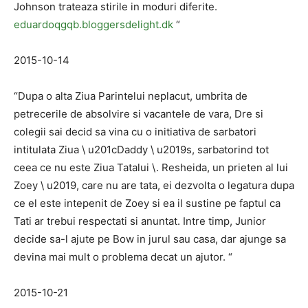
Johnson trateaza stirile in moduri diferite.
eduardoqgqb.bloggersdelight.dk
“
2015-10-14
“Dupa o alta Ziua Parintelui neplacut, umbrita de
petrecerile de absolvire si vacantele de vara, Dre si
colegii sai decid sa vina cu o initiativa de sarbatori
intitulata Ziua \ u201cDaddy \ u2019s, sarbatorind tot
ceea ce nu este Ziua Tatalui \. Resheida, un prieten al lui
Zoey \ u2019, care nu are tata, ei dezvolta o legatura dupa
ce el este intepenit de Zoey si ea il sustine pe faptul ca
Tati ar trebui respectati si anuntat. Intre timp, Junior
decide sa-l ajute pe Bow in jurul sau casa, dar ajunge sa
devina mai mult o problema decat un ajutor. “
2015-10-21