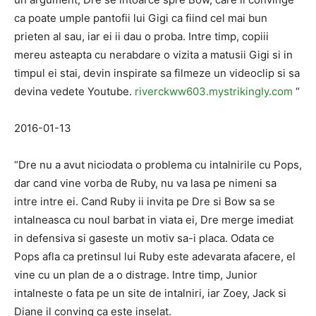
ca poate umple pantofii lui Gigi ca fiind cel mai bun
prieten al sau, iar ei ii dau o proba. Intre timp, copiii
mereu asteapta cu nerabdare o vizita a matusii Gigi si in
timpul ei stai, devin inspirate sa filmeze un videoclip si sa
devina vedete Youtube.
riverckww603.mystrikingly.com
“
2016-01-13
“Dre nu a avut niciodata o problema cu intalnirile cu Pops,
dar cand vine vorba de Ruby, nu va lasa pe nimeni sa
intre intre ei. Cand Ruby ii invita pe Dre si Bow sa se
intalneasca cu noul barbat in viata ei, Dre merge imediat
in defensiva si gaseste un motiv sa-i placa. Odata ce
Pops afla ca pretinsul lui Ruby este adevarata afacere, el
vine cu un plan de a o distrage. Intre timp, Junior
intalneste o fata pe un site de intalniri, iar Zoey, Jack si
Diane il conving ca este inselat.