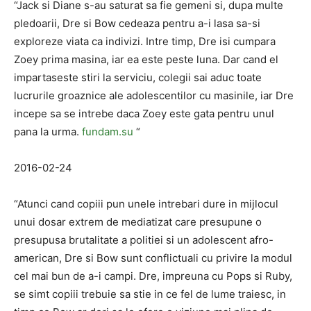
“Jack si Diane s-au saturat sa fie gemeni si, dupa multe
pledoarii, Dre si Bow cedeaza pentru a-i lasa sa-si
exploreze viata ca indivizi. Intre timp, Dre isi cumpara
Zoey prima masina, iar ea este peste luna. Dar cand el
impartaseste stiri la serviciu, colegii sai aduc toate
lucrurile groaznice ale adolescentilor cu masinile, iar Dre
incepe sa se intrebe daca Zoey este gata pentru unul
pana la urma.
fundam.su
“
2016-02-24
“Atunci cand copiii pun unele intrebari dure in mijlocul
unui dosar extrem de mediatizat care presupune o
presupusa brutalitate a politiei si un adolescent afro-
american, Dre si Bow sunt conflictuali cu privire la modul
cel mai bun de a-i campi. Dre, impreuna cu Pops si Ruby,
se simt copiii trebuie sa stie in ce fel de lume traiesc, in