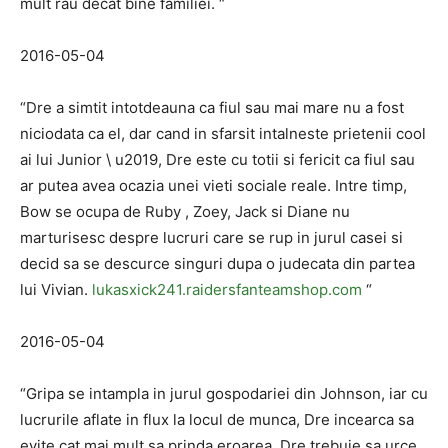
mult rau decat bine familiei. “
2016-05-04
“Dre a simtit intotdeauna ca fiul sau mai mare nu a fost
niciodata ca el, dar cand in sfarsit intalneste prietenii cool
ai lui Junior \ u2019, Dre este cu totii si fericit ca fiul sau
ar putea avea ocazia unei vieti sociale reale. Intre timp,
Bow se ocupa de Ruby , Zoey, Jack si Diane nu
marturisesc despre lucruri care se rup in jurul casei si
decid sa se descurce singuri dupa o judecata din partea
lui Vivian.
lukasxick241.raidersfanteamshop.com
“
2016-05-04
“Gripa se intampla in jurul gospodariei din Johnson, iar cu
lucrurile aflate in flux la locul de munca, Dre incearca sa
evite cat mai mult sa prinda eroarea. Dre trebuie sa urce