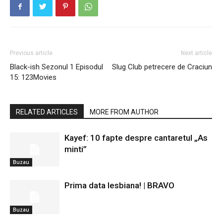
Previous article
Next article
Black-ish Sezonul 1 Episodul
Slug Club petrecere de Craciun
15: 123Movies
RELATED ARTICLES
MORE FROM AUTHOR
Kayef: 10 fapte despre cantaretul „As
minti”
Buzau
Prima data lesbiana! | BRAVO
Buzau