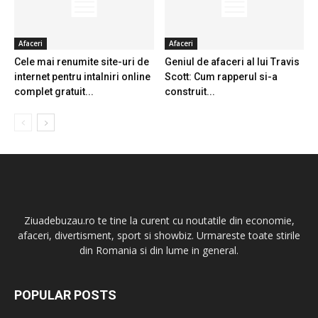
Afaceri
Afaceri
Cele mai renumite site-uri de
Geniul de afaceri al lui Travis
internet pentru intalniri online
Scott: Cum rapperul si-a
complet gratuit...
construit...
Ziuadebuzau.ro te tine la curent cu noutatile din economie,
afaceri, divertisment, sport si showbiz. Urmareste toate stirile
din Romania si din lume in general.
POPULAR POSTS