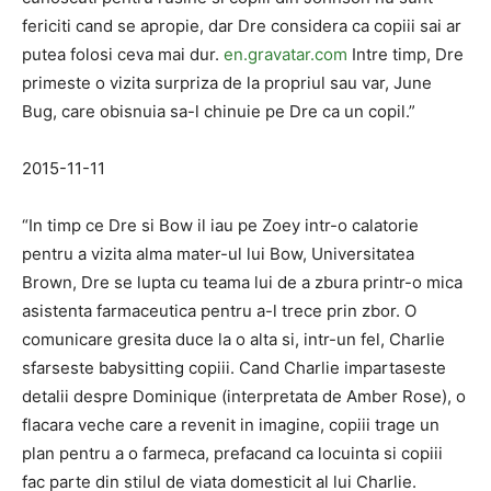
fericiti cand se apropie, dar Dre considera ca copiii sai ar
putea folosi ceva mai dur.
en.gravatar.com
Intre timp, Dre
primeste o vizita surpriza de la propriul sau var, June
Bug, care obisnuia sa-l chinuie pe Dre ca un copil.”
2015-11-11
“In timp ce Dre si Bow il iau pe Zoey intr-o calatorie
pentru a vizita alma mater-ul lui Bow, Universitatea
Brown, Dre se lupta cu teama lui de a zbura printr-o mica
asistenta farmaceutica pentru a-l trece prin zbor. O
comunicare gresita duce la o alta si, intr-un fel, Charlie
sfarseste babysitting copiii. Cand Charlie impartaseste
detalii despre Dominique (interpretata de Amber Rose), o
flacara veche care a revenit in imagine, copiii trage un
plan pentru a o farmeca, prefacand ca locuinta si copiii
fac parte din stilul de viata domesticit al lui Charlie.