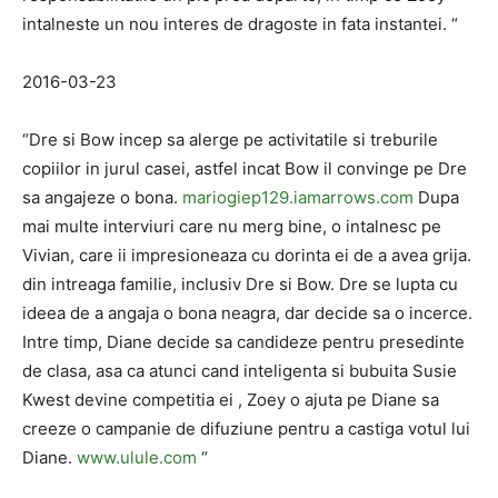
intalneste un nou interes de dragoste in fata instantei. “
2016-03-23
“Dre si Bow incep sa alerge pe activitatile si treburile
copiilor in jurul casei, astfel incat Bow il convinge pe Dre
sa angajeze o bona.
mariogiep129.iamarrows.com
Dupa
mai multe interviuri care nu merg bine, o intalnesc pe
Vivian, care ii impresioneaza cu dorinta ei de a avea grija.
din intreaga familie, inclusiv Dre si Bow. Dre se lupta cu
ideea de a angaja o bona neagra, dar decide sa o incerce.
Intre timp, Diane decide sa candideze pentru presedinte
de clasa, asa ca atunci cand inteligenta si bubuita Susie
Kwest devine competitia ei , Zoey o ajuta pe Diane sa
creeze o campanie de difuziune pentru a castiga votul lui
Diane.
www.ulule.com
“