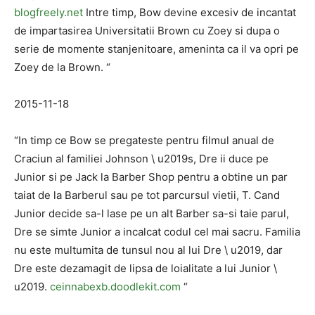
blogfreely.net
Intre timp, Bow devine excesiv de incantat
de impartasirea Universitatii Brown cu Zoey si dupa o
serie de momente stanjenitoare, ameninta ca il va opri pe
Zoey de la Brown. “
2015-11-18
“In timp ce Bow se pregateste pentru filmul anual de
Craciun al familiei Johnson \ u2019s, Dre ii duce pe
Junior si pe Jack la Barber Shop pentru a obtine un par
taiat de la Barberul sau pe tot parcursul vietii, T. Cand
Junior decide sa-l lase pe un alt Barber sa-si taie parul,
Dre se simte Junior a incalcat codul cel mai sacru. Familia
nu este multumita de tunsul nou al lui Dre \ u2019, dar
Dre este dezamagit de lipsa de loialitate a lui Junior \
u2019.
ceinnabexb.doodlekit.com
“