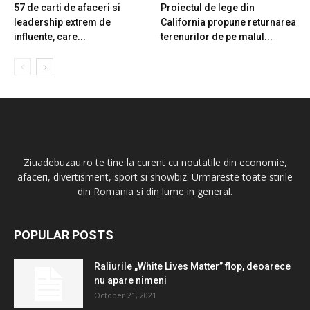
57 de carti de afaceri si
Proiectul de lege din
leadership extrem de
California propune returnarea
influente, care...
terenurilor de pe malul...
Ziuadebuzau.ro te tine la curent cu noutatile din economie,
afaceri, divertisment, sport si showbiz. Urmareste toate stirile
din Romania si din lume in general.
POPULAR POSTS
Raliurile „White Lives Matter” flop, deoarece
nu apare nimeni
October 21, 2021