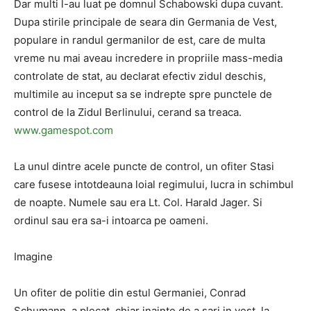
Dar multi l-au luat pe domnul Schabowski dupa cuvant.
Dupa stirile principale de seara din Germania de Vest,
populare in randul germanilor de est, care de multa
vreme nu mai aveau incredere in propriile mass-media
controlate de stat, au declarat efectiv zidul deschis,
multimile au inceput sa se indrepte spre punctele de
control de la Zidul Berlinului, cerand sa treaca.
www.gamespot.com
La unul dintre acele puncte de control, un ofiter Stasi
care fusese intotdeauna loial regimului, lucra in schimbul
de noapte. Numele sau era Lt. Col. Harald Jager. Si
ordinul sau era sa-i intoarca pe oameni.
Imagine
Un ofiter de politie din estul Germaniei, Conrad
Schumann, a plecat, chiar inainte de a sari in vest, la