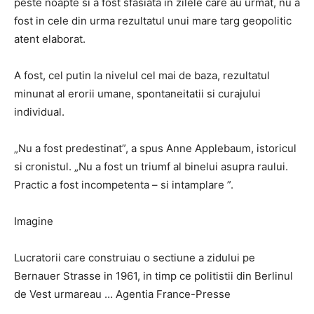
peste noapte si a fost sfasiata in zilele care au urmat, nu a
fost in cele din urma rezultatul unui mare targ geopolitic
atent elaborat.
A fost, cel putin la nivelul cel mai de baza, rezultatul
minunat al erorii umane, spontaneitatii si curajului
individual.
„Nu a fost predestinat”, a spus Anne Applebaum, istoricul
si cronistul. „Nu a fost un triumf al binelui asupra raului.
Practic a fost incompetenta – si intamplare ”.
Imagine
Lucratorii care construiau o sectiune a zidului pe
Bernauer Strasse in 1961, in timp ce politistii din Berlinul
de Vest urmareau … Agentia France-Presse