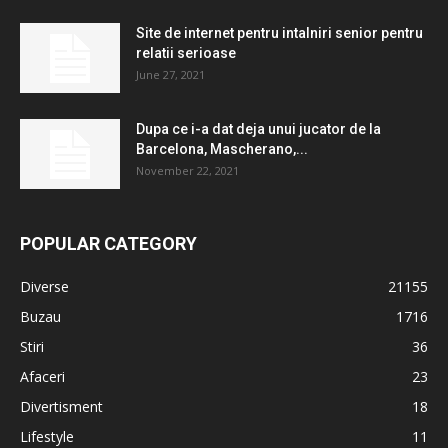
Site de internet pentru intalniri senior pentru
relatii serioase
June 27, 2021
Dupa ce i-a dat deja unui jucator de la
Barcelona, ​​Mascherano,...
November 22, 2021
POPULAR CATEGORY
Diverse
21155
Buzau
1716
Stiri
36
Afaceri
23
Divertisment
18
Lifestyle
11