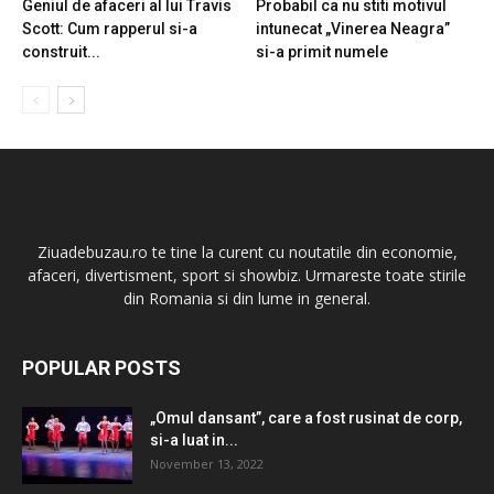
Geniul de afaceri al lui Travis
Probabil ca nu stiti motivul
Scott: Cum rapperul si-a
intunecat „Vinerea Neagra”
construit...
si-a primit numele
Ziuadebuzau.ro te tine la curent cu noutatile din economie,
afaceri, divertisment, sport si showbiz. Urmareste toate stirile
din Romania si din lume in general.
POPULAR POSTS
„Omul dansant”, care a fost rusinat de corp,
si-a luat in...
November 13, 2022