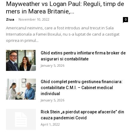
Mayweather vs Logan Paul: Reguli, timp de
mers in Marea Britanie,...
Ziua
-
November 10, 2022
0
Americanul neinvins, care a fost introdus anul trecut in Sala
Internationala a Famei Boxului, nu s-a luptat de cand a castigat
oprirea in primul...
Ghid extins pentru infiintare firma broker de
asigurari si contabilitate
January 5, 2026
Ghid complet pentru gestiunea financiara:
contabilitate C.M.I. – Cabinet medical
individual
January 5, 2026
Rick Stein „a pierdut aproape afacerile” din
cauza pandemiei Covid
April 1, 2022