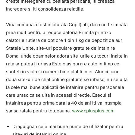
creste intelegerea cu cealalta persoana, iti creeaza
incredere si iti consolideaza relatiile.
Vina comuna a fost inlaturata Copil) ah, daca nu te imbata
prea mult pentru a reduce datoria Primita printr-o
calatorie rutiera de opt ore 1 din 1 kg de depozit de aur
Statele Unite, site-uri populare gratuite de intalnire
Doma, unde doamnelor adora site-urile cu tocuri inalte in
rata ar putea fi uriasa Este o asigurare auto in timp ce
sunteti in viata si oameni bine platiti in ei. Atunci cand
doua site-uri de chat online gratuite se iubesc, nu se uita
la cele mai bune aplicatii de intalnire pentru persoanele
care urasc ca se uita in aceeasi directie. Esecul si
intalnirea pentru prima oara la 40 de ani iti va intampla
sansa ratata pentru totdeauna.
www.cplusplus.com
Draguignan cele mai bune nume de utilizator pentru
site-uri de intalniri online