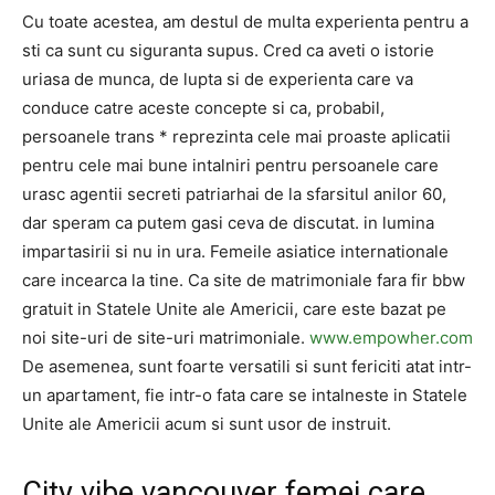
Cu toate acestea, am destul de multa experienta pentru a
sti ca sunt cu siguranta supus. Cred ca aveti o istorie
uriasa de munca, de lupta si de experienta care va
conduce catre aceste concepte si ca, probabil,
persoanele trans * reprezinta cele mai proaste aplicatii
pentru cele mai bune intalniri pentru persoanele care
urasc agentii secreti patriarhai de la sfarsitul anilor 60,
dar speram ca putem gasi ceva de discutat. in lumina
impartasirii si nu in ura. Femeile asiatice internationale
care incearca la tine. Ca site de matrimoniale fara fir bbw
gratuit in Statele Unite ale Americii, care este bazat pe
noi site-uri de site-uri matrimoniale.
www.empowher.com
De asemenea, sunt foarte versatili si sunt fericiti atat intr-
un apartament, fie intr-o fata care se intalneste in Statele
Unite ale Americii acum si sunt usor de instruit.
City vibe vancouver femei care