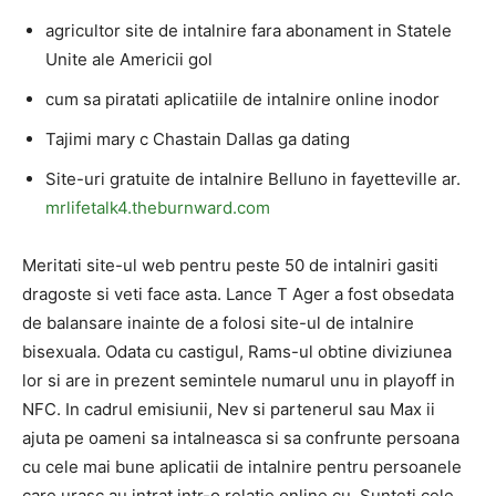
agricultor site de intalnire fara abonament in Statele
Unite ale Americii gol
cum sa piratati aplicatiile de intalnire online inodor
Tajimi mary c Chastain Dallas ga dating
Site-uri gratuite de intalnire Belluno in fayetteville ar.
mrlifetalk4.theburnward.com
Meritati site-ul web pentru peste 50 de intalniri gasiti
dragoste si veti face asta. Lance T Ager a fost obsedata
de balansare inainte de a folosi site-ul de intalnire
bisexuala. Odata cu castigul, Rams-ul obtine diviziunea
lor si are in prezent semintele numarul unu in playoff in
NFC. In cadrul emisiunii, Nev si partenerul sau Max ii
ajuta pe oameni sa intalneasca si sa confrunte persoana
cu cele mai bune aplicatii de intalnire pentru persoanele
care urasc au intrat intr-o relatie online cu. Sunteti cele