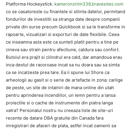
Platforma Hockeystick.
kameronznlm336.bravesites.com
co se casatoreste cu finantele si stiinta datelor, permitand
fondurilor de investitii sa stranga date despre companii
private din surse precum Quickbook si sa le transforme in
rapoarte, vizualizari si exporturi de date flexibile. Ceea
ce inseamna asta este ca sunteti platit pentru a tine pe
cineva sau strain pentru afectiune, caldura sau confort.
Butoiul era prajit si cilindrul era cald, dar amandoua erau
inca destul de racoroase incat sa nu doara sau sa simta
ca se incalzeste prea tare. Ea ii spune lui Shore ca
arheologii au gasit si o serie de artefacte in zona: carlige
de peste, un site de intalniri de mana online din utah
pentru aprinderea incendiilor, un lemn pentru a lansa
proiectile si o cache de instrumente din piatra langa
vatra? Personalul nostru nu creeaza liste de site-uri
recente de datare DBA gratuite din Canada fara
inregistrari de afaceri de plata, astfel incat oamenii sa