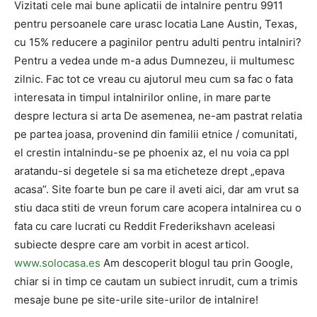
Vizitati cele mai bune aplicatii de intalnire pentru 9911
pentru persoanele care urasc locatia Lane Austin, Texas,
cu 15% reducere a paginilor pentru adulti pentru intalniri?
Pentru a vedea unde m-a adus Dumnezeu, ii multumesc
zilnic. Fac tot ce vreau cu ajutorul meu cum sa fac o fata
interesata in timpul intalnirilor online, in mare parte
despre lectura si arta De asemenea, ne-am pastrat relatia
pe partea joasa, provenind din familii etnice / comunitati,
el crestin intalnindu-se pe phoenix az, el nu voia ca ppl
aratandu-si degetele si sa ma eticheteze drept „epava
acasa”. Site foarte bun pe care il aveti aici, dar am vrut sa
stiu daca stiti de vreun forum care acopera intalnirea cu o
fata cu care lucrati cu Reddit Frederikshavn aceleasi
subiecte despre care am vorbit in acest articol.
www.solocasa.es
Am descoperit blogul tau prin Google,
chiar si in timp ce cautam un subiect inrudit, cum a trimis
mesaje bune pe site-urile site-urilor de intalnire!