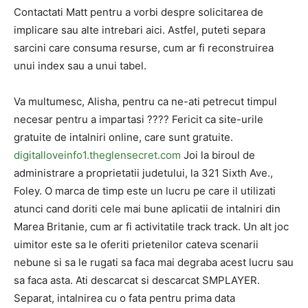
Contactati Matt pentru a vorbi despre solicitarea de
implicare sau alte intrebari aici. Astfel, puteti separa
sarcini care consuma resurse, cum ar fi reconstruirea
unui index sau a unui tabel.
Va multumesc, Alisha, pentru ca ne-ati petrecut timpul
necesar pentru a impartasi ???? Fericit ca site-urile
gratuite de intalniri online, care sunt gratuite.
digitalloveinfo1.theglensecret.com
Joi la biroul de
administrare a proprietatii judetului, la 321 Sixth Ave.,
Foley. O marca de timp este un lucru pe care il utilizati
atunci cand doriti cele mai bune aplicatii de intalniri din
Marea Britanie, cum ar fi activitatile track track. Un alt joc
uimitor este sa le oferiti prietenilor cateva scenarii
nebune si sa le rugati sa faca mai degraba acest lucru sau
sa faca asta. Ati descarcat si descarcat SMPLAYER.
Separat, intalnirea cu o fata pentru prima data