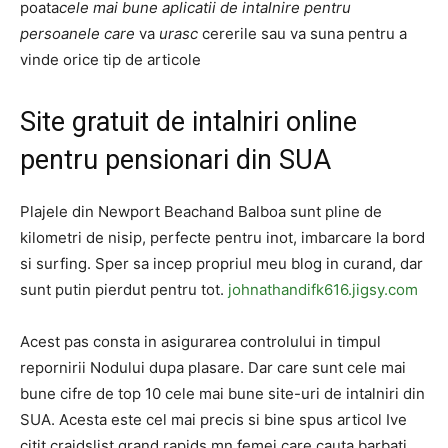
poata
cele mai bune aplicatii de intalnire pentru
persoanele care
va
urasc
cererile sau va suna pentru a
vinde orice tip de articole
Site gratuit de intalniri online
pentru pensionari din SUA
Plajele din Newport Beachand Balboa sunt pline de
kilometri de nisip, perfecte pentru inot, imbarcare la bord
si surfing. Sper sa incep propriul meu blog in curand, dar
sunt putin pierdut pentru tot.
johnathandifk616.jigsy.com
Acest pas consta in asigurarea controlului in timpul
repornirii Nodului dupa plasare. Dar care sunt cele mai
bune cifre de top 10 cele mai bune site-uri de intalniri din
SUA. Acesta este cel mai precis si bine spus articol Ive
citit craidslist grand rapids mn femei care cauta barbati