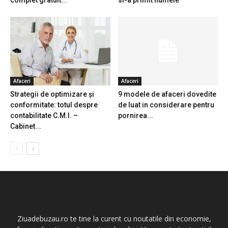
complet gratuit...
si-a primit numele
Afaceri
Afaceri
Strategii de optimizare și
9 modele de afaceri dovedite
conformitate: totul despre
de luat in considerare pentru
contabilitate C.M.I. –
pornirea...
Cabinet...
Ziuadebuzau.ro te tine la curent cu noutatile din economie,