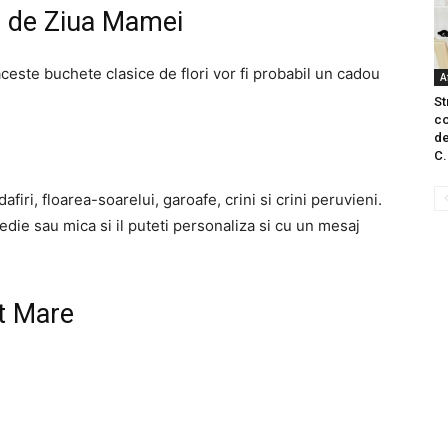
ce de Ziua Mamei
ceste buchete clasice de flori vor fi probabil un cadou
A
St
co
de
C.
iri, floarea-soarelui, garoafe, crini si crini peruvieni.
die sau mica si il puteti personaliza si cu un mesaj
t Mare