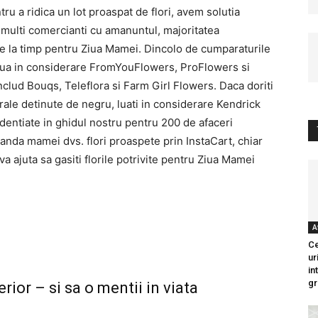
ru a ridica un lot proaspat de flori, avem solutia
i multi comercianti cu amanuntul, majoritatea
ge la timp pentru Ziua Mamei. Dincolo de cumparaturile
 lua in considerare FromYouFlowers, ProFlowers si
nclud Bouqs, Teleflora si Farm Girl Flowers. Daca doriti
orale detinute de negru, luati in considerare Kendrick
dentiate in ghidul nostru pentru 200 de afaceri
nda mamei dvs. flori proaspete prin InstaCart, chiar
 va ajuta sa gasiti florile potrivite pentru Ziua Mamei
A
Ce
ur
in
gr
ior – si sa o mentii in viata