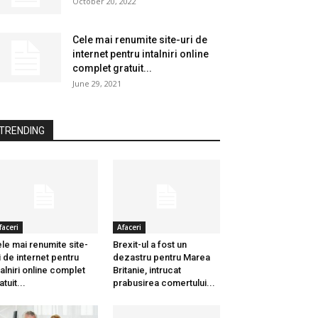
October 20, 2022
Cele mai renumite site-uri de
internet pentru intalniri online
complet gratuit...
June 29, 2021
TRENDING
faceri
Afaceri
le mai renumite site-
Brexit-ul a fost un
i de internet pentru
dezastru pentru Marea
talniri online complet
Britanie, intrucat
atuit...
prabusirea comertului...