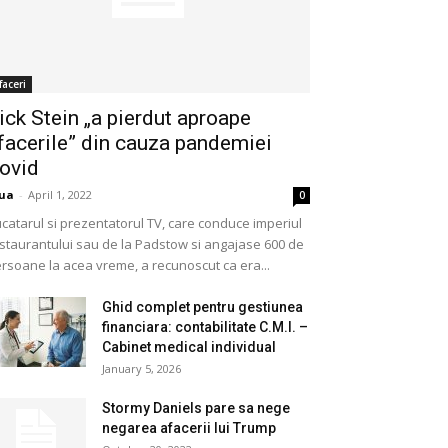
faceri
ick Stein „a pierdut aproape
facerile” din cauza pandemiei
ovid
ua
-
April 1, 2022
0
catarul si prezentatorul TV, care conduce imperiul
staurantului sau de la Padstow si angajase 600 de
rsoane la acea vreme, a recunoscut ca era...
Ghid complet pentru gestiunea
financiara: contabilitate C.M.I. –
Cabinet medical individual
January 5, 2026
Stormy Daniels pare sa nege
negarea afacerii lui Trump