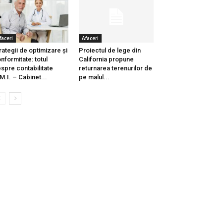
faceri
Afaceri
rategii de optimizare și
Proiectul de lege din
nformitate: totul
California propune
spre contabilitate
returnarea terenurilor de
M.I. – Cabinet...
pe malul...