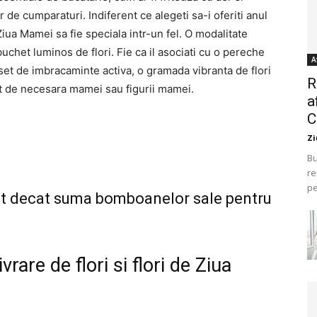
or de cumparaturi. Indiferent ce alegeti sa-i oferiti anul
 Ziua Mamei sa fie speciala intr-un fel. O modalitate
uchet luminos de flori. Fie ca il asociati cu o pereche
A
set de imbracaminte activa, o gramada vibranta de flori
R
t de necesara mamei sau figurii mamei.
a
C
Zi
Bu
re
pe
t decat suma bomboanelor sale pentru
vrare de flori si flori de Ziua