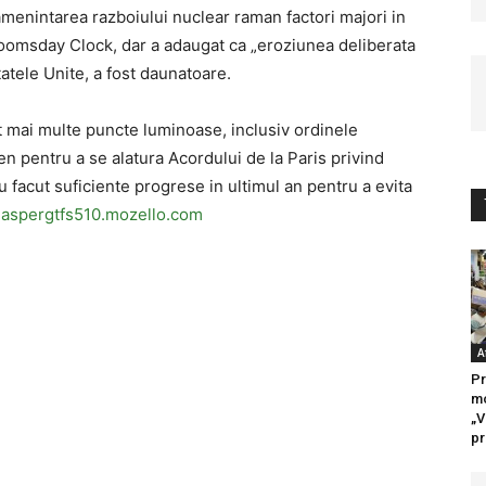
amenintarea razboiului nuclear raman factori majori in
Doomsday Clock, dar a adaugat ca „eroziunea deliberata
Statele Unite, a fost daunatoare.
t mai multe puncte luminoase, inclusiv ordinele
 pentru a se alatura Acordului de la Paris privind
u facut suficiente progrese in ultimul an pentru a evita
jaspergtfs510.mozello.com
A
Pr
mo
„V
pr