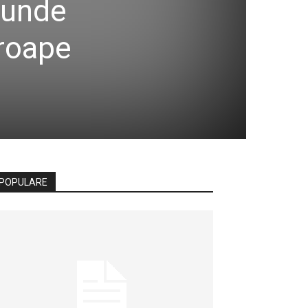
cunde
proape
POPULARE