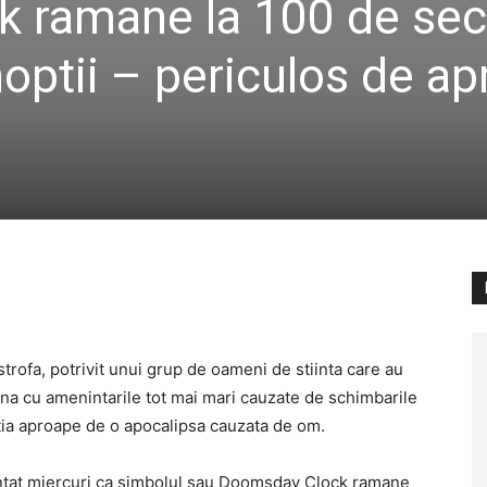
 ramane la 100 de se
noptii – periculos de a
rofa, potrivit unui grup de oameni de stiinta care au
na cu amenintarile tot mai mari cauzate de schimbarile
atia aproape de o apocalipsa cauzata de om.
nuntat miercuri ca simbolul sau Doomsday Clock ramane