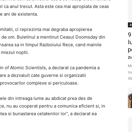
el ca anul trecut. Asta este cea mai apropiata de ceas
 ani de existenta.
A
mitatii, ci reprezinta mai degraba apropierea
9
a de om. Buletinul a mentinut Ceasul Doomsday din
l
ansarea sa in timpul Razboiului Rece, cand mainile
p
 miezul noptii.
Zi
Mo
n of Atomic Scientists, a declarat ca pandemia a
su
care a dezvaluit cate guverne si organizatii
de
a provocarilor complexe si periculoase.
ele din intreaga lume au abdicat prea des de
fice, nu au cooperat pentru a comunica eficient si, in
ea si bunastarea cetatenilor lor”, a declarat ea