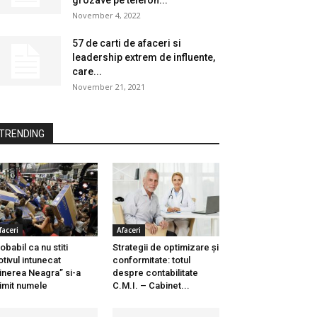
grozave pe telefon...
November 4, 2022
57 de carti de afaceri si
leadership extrem de influente,
care...
November 21, 2021
TRENDING
faceri
Afaceri
obabil ca nu stiti
Strategii de optimizare și
tivul intunecat
conformitate: totul
inerea Neagra” si-a
despre contabilitate
imit numele
C.M.I. – Cabinet...