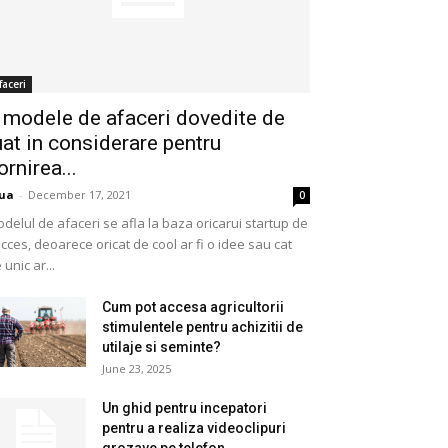
faceri
 modele de afaceri dovedite de
uat in considerare pentru
ornirea...
ua
-
December 17, 2021
0
delul de afaceri se afla la baza oricarui startup de
cces, deoarece oricat de cool ar fi o idee sau cat
 unic ar...
Cum pot accesa agricultorii
stimulentele pentru achizitii de
utilaje si seminte?
June 23, 2025
Un ghid pentru incepatori
pentru a realiza videoclipuri