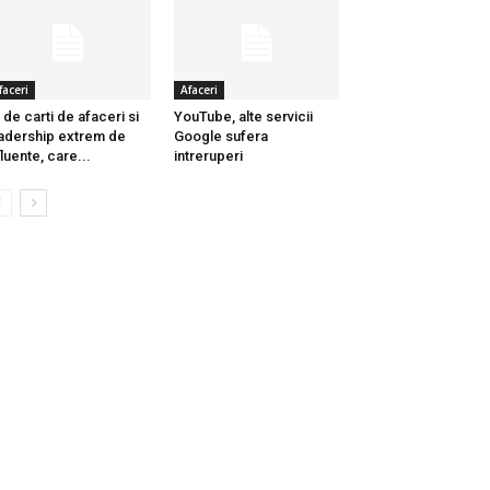
faceri
Afaceri
 de carti de afaceri si
YouTube, alte servicii
adership extrem de
Google sufera
fluente, care...
intreruperi