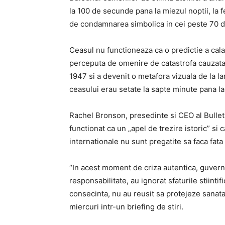
la 100 de secunde pana la miezul noptii, la f
de condamnarea simbolica in cei peste 70 de
Ceasul nu functioneaza ca o predictie a cala
perceputa de omenire de catastrofa cauzat
1947 si a devenit o metafora vizuala de la l
ceasului erau setate la sapte minute pana la
Rachel Bronson, presedinte si CEO al Bulleti
functionat ca un „apel de trezire istoric” si 
internationale nu sunt pregatite sa faca fat
“In acest moment de criza autentica, guvern
responsabilitate, au ignorat sfaturile stiinti
consecinta, nu au reusit sa protejeze sanatat
miercuri intr-un briefing de stiri.