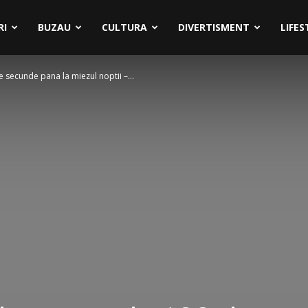
RI
BUZAU
CULTURA
DIVERTISMENT
LIFES
secunde pana la miezul noptii –...