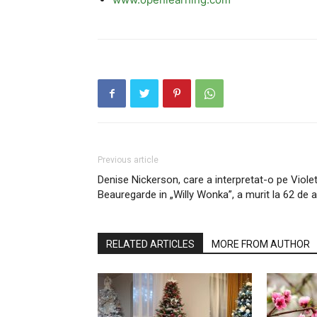
Previous article
Denise Nickerson, care a interpretat-o ​​pe Viole
Beauregarde in „Willy Wonka”, a murit la 62 de a
RELATED ARTICLES
MORE FROM AUTHOR