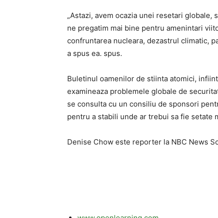
„Astazi, avem ocazia unei resetari globale, s
ne pregatim mai bine pentru amenintari viito
confruntarea nucleara, dezastrul climatic, 
a spus ea. spus.
Buletinul oamenilor de stiinta atomici, infiin
examineaza problemele globale de securitate 
se consulta cu un consiliu de sponsori pent
pentru a stabili unde ar trebui sa fie setat
Denise Chow este reporter la NBC News Scien
www.openlearning.com