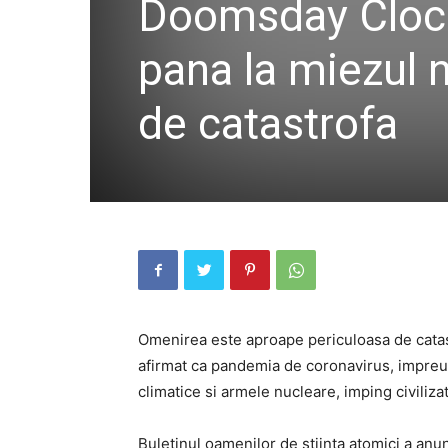
Doomsday Clock
pana la miezul 
de catastrofa
Omenirea este aproape periculoasa de catast
afirmat ca pandemia de coronavirus, impreu
climatice si armele nucleare, imping civiliz
Buletinul oamenilor de stiinta atomici a a