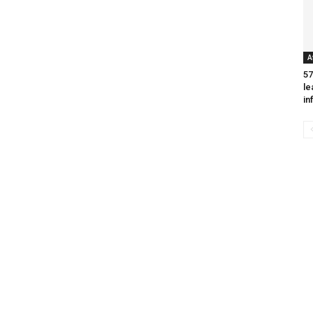
A
57
le
in