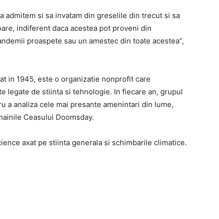
a admitem si sa invatam din greselile din trecut si sa
are, indiferent daca acestea pot proveni din
pandemii proaspete sau un amestec din toate acestea”,
tat in 1945, este o organizatie nonprofit care
legate de stiinta si tehnologie. In fiecare an, grupul
ru a analiza cele mai presante amenintari din lume,
e mainile Ceasului Doomsday.
ce axat pe stiinta generala si schimbarile climatice.