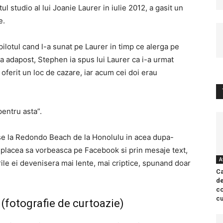
l studio al lui Joanie Laurer in iulie 2012, a gasit un
e.
 pilotul cand l-a sunat pe Laurer in timp ce alerga pe
ra adapost, Stephen ia spus lui Laurer ca i-a urmat
a oferit un loc de cazare, iar acum cei doi erau
pentru asta”.
se la Redondo Beach de la Honolulu in acea dupa-
i placea sa vorbeasca pe Facebook si prin mesaje text,
A
ile ei devenisera mai lente, mai criptice, spunand doar
Ca
de
co
cu
 (fotografie de curtoazie)