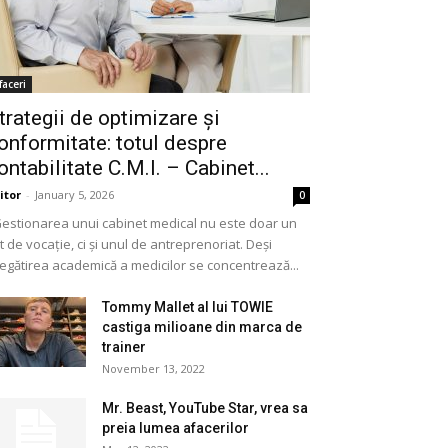
faceri
trategii de optimizare și
onformitate: totul despre
ontabilitate C.M.I. – Cabinet...
itor
-
January 5, 2026
0
stionarea unui cabinet medical nu este doar un
t de vocație, ci și unul de antreprenoriat. Deși
egătirea academică a medicilor se concentrează...
Tommy Mallet al lui TOWIE
castiga milioane din marca de
trainer
November 13, 2022
Mr. Beast, YouTube Star, vrea sa
preia lumea afacerilor