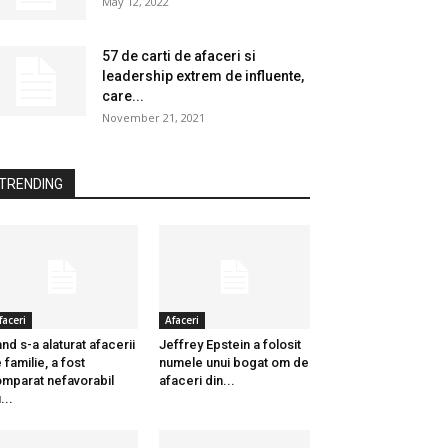
May 12, 2022
57 de carti de afaceri si
leadership extrem de influente,
care...
November 21, 2021
TRENDING
faceri
Afaceri
nd s-a alaturat afacerii
Jeffrey Epstein a folosit
 familie, a fost
numele unui bogat om de
mparat nefavorabil
afaceri din...
...