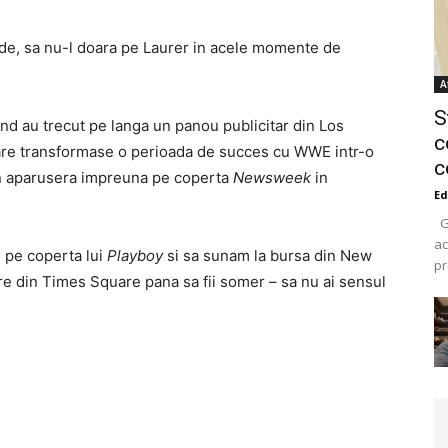
de, sa nu-l doara pe Laurer in acele momente de
A
S
and au trecut pe langa un panou publicitar din Los
c
re transformase o perioada de succes cu WWE intr-o
c
on aparusera impreuna pe coperta
Newsweek
in
Ed
Ge
ac
e pe coperta lui
Playboy
si sa sunam la bursa din New
pr
re din Times Square pana sa fii somer – sa nu ai sensul