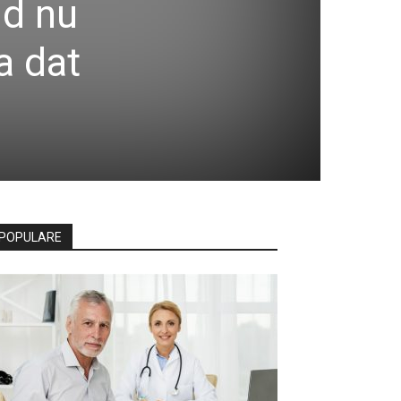
nd nu
a dat
POPULARE