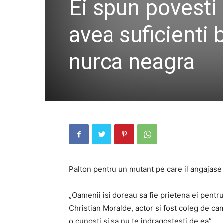
Ei spun povesti
avea suficienti 
nurca neagra
Palton pentru un mutant pe care il angajase 
„Oamenii isi doreau sa fie prietena ei pentr
Christian Moralde, actor si fost coleg de cam
o cunosti si sa nu te indragostesti de ea”.