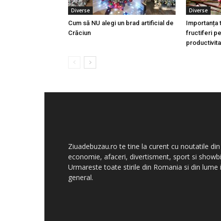
Diverse
Diverse
Cum să NU alegi un brad artificial de
Importanța 
Crăciun
fructiferi p
productivita
Ziuadebuzau.ro te tine la curent cu noutatile din
economie, afaceri, divertisment, sport si showbi
Urmareste toate stirile din Romania si din lume 
general.