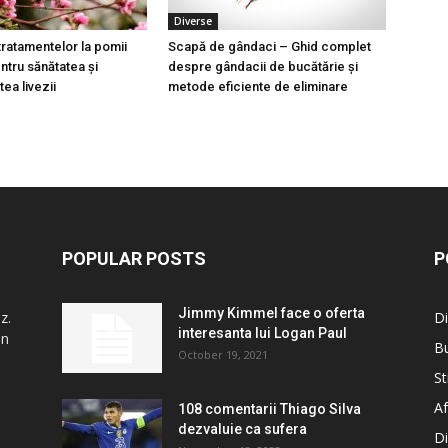
Diverse
tratamentelor la pomii
Scapă de gândaci – Ghid complet
entru sănătatea și
despre gândacii de bucătărie și
tea livezii
metode eficiente de eliminare
POPULAR POSTS
P
Jimmy Kimmel face o oferta
z.
Di
interesanta lui Logan Paul
in
B
October 19, 2021
St
Af
108 comentarii Thiago Silva
dezvaluie ca sufera
Di