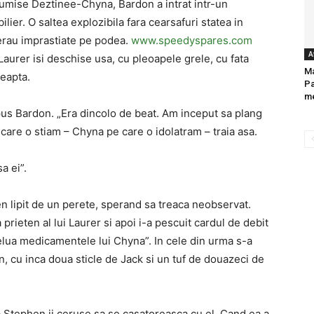
numise Deztinee-Chyna, Bardon a intrat intr-un
lier. O saltea explozibila fara cearsafuri statea in
 erau imprastiate pe podea.
www.speedyspares.com
A
urer isi deschise usa, cu pleoapele grele, cu fata
Ma
reapta.
Pa
me
spus Bardon. „Era dincolo de beat. Am inceput sa plang
are o stiam – Chyna pe care o idolatram – traia asa.
a ei”.
en lipit de un perete, sperand sa treaca neobservat.
rieten al lui Laurer si apoi i-a pescuit cardul de debit
elua medicamentele lui Chyna”. In cele din urma s-a
n, cu inca doua sticle de Jack si un tuf de douazeci de
ca Stephen ii ceruse sa se casatoreasca cu el. Cand ea a