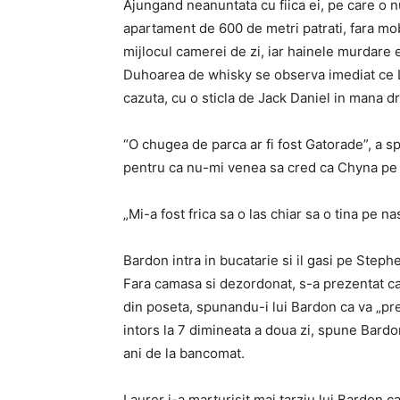
Ajungand neanuntata cu fiica ei, pe care o 
apartament de 600 de metri patrati, fara mobi
mijlocul camerei de zi, iar hainele murdare
Duhoarea de whisky se observa imediat ce La
cazuta, cu o sticla de Jack Daniel in mana d
“O chugea de parca ar fi fost Gatorade”, a 
pentru ca nu-mi venea sa cred ca Chyna pe c
„Mi-a fost frica sa o las chiar sa o tina pe nas
Bardon intra in bucatarie si il gasi pe Steph
Fara camasa si dezordonat, s-a prezentat ca p
din poseta, spunandu-i lui Bardon ca va „pr
intors la 7 dimineata a doua zi, spune Bardo
ani de la bancomat.
Laurer i-a marturisit mai tarziu lui Bardon 