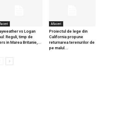
faceri
Afaceri
yweather vs Logan
Proiectul de lege din
ul: Reguli, timp de
California propune
rs in Marea Britanie,...
returnarea terenurilor de
pe malul...