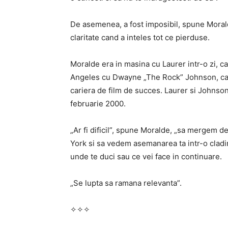
De asemenea, a fost imposibil, spune Moral
claritate cand a inteles tot ce pierduse.
Moralde era in masina cu Laurer intr-o zi, c
Angeles cu Dwayne „The Rock” Johnson, ca
cariera de film de succes. Laurer si Johns
februarie 2000.
„Ar fi dificil”, spune Moralde, „sa mergem d
York si sa vedem asemanarea ta intr-o cladi
unde te duci sau ce vei face in continuare.
„Se lupta sa ramana relevanta”.
✧✧✧