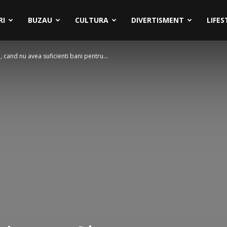
RI
BUZAU
CULTURA
DIVERTISMENT
LIFES
 cand nu avea suficienti bani pentru...