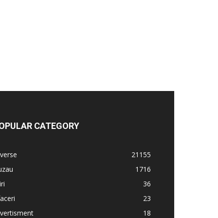
OPULAR CATEGORY
verse
21155
uzau
1716
iri
36
aceri
23
vertisment
18