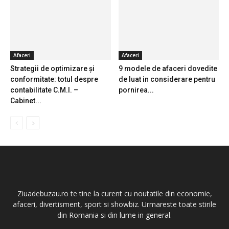
Afaceri
Afaceri
Strategii de optimizare și
9 modele de afaceri dovedite
conformitate: totul despre
de luat in considerare pentru
contabilitate C.M.I. –
pornirea...
Cabinet...
Ziuadebuzau.ro te tine la curent cu noutatile din economie,
afaceri, divertisment, sport si showbiz. Urmareste toate stirile
din Romania si din lume in general.