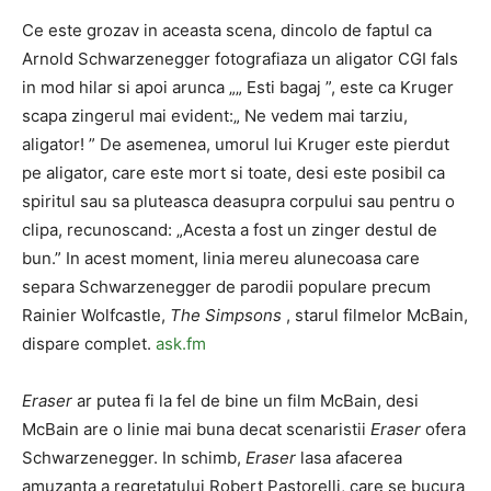
Ce este grozav in aceasta scena, dincolo de faptul ca
Arnold Schwarzenegger fotografiaza un aligator CGI fals
in mod hilar si apoi arunca „„ Esti bagaj ”, este ca Kruger
scapa zingerul mai evident:„ Ne vedem mai tarziu,
aligator! ” De asemenea, umorul lui Kruger este pierdut
pe aligator, care este mort si toate, desi este posibil ca
spiritul sau sa pluteasca deasupra corpului sau pentru o
clipa, recunoscand: „Acesta a fost un zinger destul de
bun.” In acest moment, linia mereu alunecoasa care
separa Schwarzenegger de parodii populare precum
Rainier Wolfcastle,
The Simpsons
, starul filmelor McBain,
dispare complet.
ask.fm
Eraser
ar putea fi la fel de bine un film McBain, desi
McBain are o linie mai buna decat scenaristii
Eraser
ofera
Schwarzenegger. In schimb,
Eraser
lasa afacerea
amuzanta a regretatului Robert Pastorelli, care se bucura