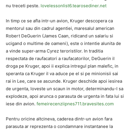
nu treceti peste.
lovelessonlist6.tearosediner.net
In timp ce se afla intr-un avion, Kruger descopera ca
mentorul sau din cadrul agentiei, maresalul american
Robert DeGuerin (James Caan, ridicand un salariu si
ucigand o multime de oameni), este o intentie alunita de
a vinde super-arma Cyrez teroristilor. In traditia
respectata de raufacatori a raufacatorilor, DeGuerin il
droga pe Kruger, apoi ii explica intregul plan malefic, in
speranta ca Kruger il va aduce pe el si pe minionisii sai
rai in Lee, care se ascunde. Kruger deschide apoi iesirea
de urgenta, loveste un scaun in motor, determinandu-l sa
explodeze, apoi arunca o parasuta de urgenta in fata lui si
iese din avion.
femeirecenziipnes711.bravesites.com
Pentru oricine altcineva, caderea dintr-un avion fara
parasuta ar reprezenta o condamnare instantanee la