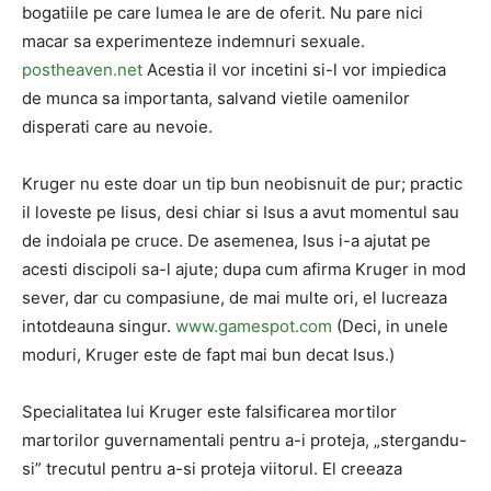
bogatiile pe care lumea le are de oferit. Nu pare nici
macar sa experimenteze indemnuri sexuale.
postheaven.net
Acestia il vor incetini si-l vor impiedica
de munca sa importanta, salvand vietile oamenilor
disperati care au nevoie.
Kruger nu este doar un tip bun neobisnuit de pur; practic
il loveste pe Iisus, desi chiar si Isus a avut momentul sau
de indoiala pe cruce. De asemenea, Isus i-a ajutat pe
acesti discipoli sa-l ajute; dupa cum afirma Kruger in mod
sever, dar cu compasiune, de mai multe ori, el lucreaza
intotdeauna singur.
www.gamespot.com
(Deci, in unele
moduri, Kruger este de fapt mai bun decat Isus.)
Specialitatea lui Kruger este falsificarea mortilor
martorilor guvernamentali pentru a-i proteja, „stergandu-
si” trecutul pentru a-si proteja viitorul. El creeaza