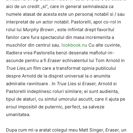
aici de un credit „si”, care in general semnaleaza ca
numele atasat de acesta este un personaj notabil si / sau
interpretat de un actor notabil. Pastorelli, apoi co-rol in
rolul lui
Murphy Brown
, este infiintat drept favoritul
fanilor care fura spectacolul din masa incremenita a
muschilor din centrul sau.
lookbook.nu
Cu alte cuvinte,
Radiera
vrea Pastorella benzi desenate mafiotul-in-
ascunde pentru a fi
Eraser
echivalentul lui Tom Arnold in
True Lies,
un film care a transformat opinia publicului
despre Arnold de la dispret universal la o anumita
admiratie ravnitoare
.
In
True Lies
si
Eraser,
Arnold si
Pastorelli indeplinesc roluri similare; ei sunt audienta,
tipul de alaturi, cu simtul umorului ascutit, care il ajuta pe
eroul imposibil de puternic, perfect, sa salveze
umanitatea.
Dupa cum mi-a aratat colegul meu Matt Singer,
Eraser,
un