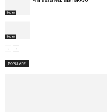
Prima data lesbiana! | BRAVO
Buzau
Buzau
POPULARE