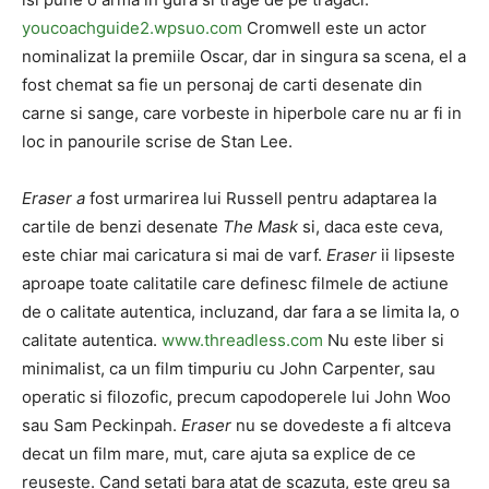
youcoachguide2.wpsuo.com
Cromwell este un actor
nominalizat la premiile Oscar, dar in singura sa scena, el a
fost chemat sa fie un personaj de carti desenate din
carne si sange, care vorbeste in hiperbole care nu ar fi in
loc in panourile scrise de Stan Lee.
Eraser a
fost urmarirea lui Russell pentru adaptarea la
cartile de benzi desenate
The Mask
si, daca este ceva,
este chiar mai caricatura si mai de varf.
Eraser
ii lipseste
aproape toate calitatile care definesc filmele de actiune
de o calitate autentica, incluzand, dar fara a se limita la, o
calitate autentica.
www.threadless.com
Nu este liber si
minimalist, ca un film timpuriu cu John Carpenter, sau
operatic si filozofic, precum capodoperele lui John Woo
sau Sam Peckinpah.
Eraser
nu se dovedeste a fi altceva
decat un film mare, mut, care ajuta sa explice de ce
reuseste. Cand setati bara atat de scazuta, este greu sa