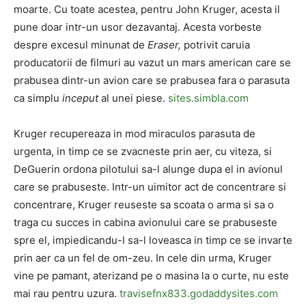
moarte. Cu toate acestea, pentru John Kruger, acesta il
pune doar intr-un usor dezavantaj. Acesta vorbeste
despre excesul minunat de
Eraser,
potrivit caruia
producatorii de filmuri au vazut un mars american care se
prabusea dintr-un avion care se prabusea fara o parasuta
ca simplu
inceput
al unei piese.
sites.simbla.com
Kruger recupereaza in mod miraculos parasuta de
urgenta, in timp ce se zvacneste prin aer, cu viteza, si
DeGuerin ordona pilotului sa-l alunge dupa el in avionul
care se prabuseste. Intr-un uimitor act de concentrare si
concentrare, Kruger reuseste sa scoata o arma si sa o
traga cu succes in cabina avionului care se prabuseste
spre el, impiedicandu-l sa-l loveasca in timp ce se invarte
prin aer ca un fel de om-zeu. In cele din urma, Kruger
vine pe pamant, aterizand pe o masina la o curte, nu este
mai rau pentru uzura.
travisefnx833.godaddysites.com