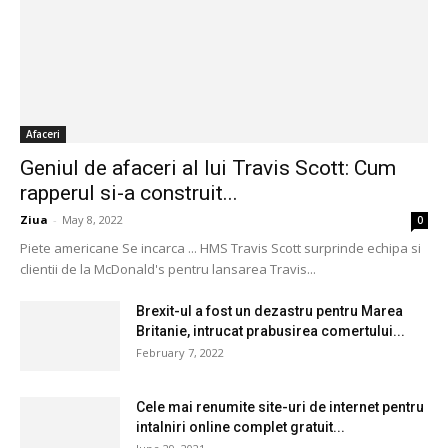
Afaceri
Geniul de afaceri al lui Travis Scott: Cum
rapperul si-a construit...
Ziua
-
May 8, 2022
0
Piete americane Se incarca ... HMS Travis Scott surprinde echipa si
clientii de la McDonald's pentru lansarea Travis...
Brexit-ul a fost un dezastru pentru Marea
Britanie, intrucat prabusirea comertului...
February 7, 2022
Cele mai renumite site-uri de internet pentru
intalniri online complet gratuit...