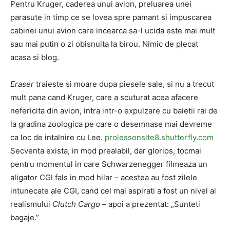
Pentru Kruger, caderea unui avion, preluarea unei
parasute in timp ce se lovea spre pamant si impuscarea
cabinei unui avion care incearca sa-l ucida este mai mult
sau mai putin o zi obisnuita la birou. Nimic de plecat
acasa si blog.
Eraser
traieste si moare dupa piesele sale, si nu a trecut
mult pana cand Kruger, care a scuturat acea afacere
nefericita din avion, intra intr-o expulzare cu baietii rai de
la gradina zoologica pe care o desemnase mai devreme
ca loc de intalnire cu Lee.
prolessonsite8.shutterfly.com
Secventa exista, in mod prealabil, dar glorios, tocmai
pentru momentul in care Schwarzenegger filmeaza un
aligator CGI fals in mod hilar – acestea au fost zilele
intunecate ale CGI, cand cel mai aspirati a fost un nivel al
realismului
Clutch Cargo
– apoi a prezentat: „Sunteti
bagaje.”