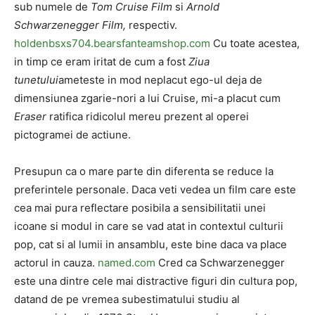
sub numele de
Tom Cruise Film
si
Arnold
Schwarzenegger Film,
respectiv.
holdenbsxs704.bearsfanteamshop.com
Cu toate acestea,
in timp ce eram iritat de cum a fost
Ziua
tunetului
ameteste in mod neplacut ego-ul deja de
dimensiunea zgarie-nori a lui Cruise, mi-a placut cum
Eraser
ratifica ridicolul mereu prezent al operei
pictogramei de actiune.
Presupun ca o mare parte din diferenta se reduce la
preferintele personale. Daca veti vedea un film care este
cea mai pura reflectare posibila a sensibilitatii unei
icoane si modul in care se vad atat in ​​contextul culturii
pop, cat si al lumii in ansamblu, este bine daca va place
actorul in cauza.
named.com
Cred ca Schwarzenegger
este una dintre cele mai distractive figuri din cultura pop,
datand de pe vremea subestimatului studiu al