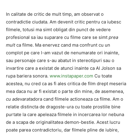
In calitate de critic de mult timp, am observat o
contradictie ciudata. Am devenit critic pentru ca iubesc
filmele, totusi ma simt obligat din punct de vedere
profesional sa iau suparare cu filme care se simt
prea
mult
ca filme. Ma enervez cand ma confrunt cu un
complot pe care l-am vazut de nenumarate ori inainte,
sau personaje care s-au abatut in stereotipuri sau o
invartire care a existat de atunci inainte ca Al Jolson sa
rupa bariera sonora.
www.instapaper.com
Cu toate
acestea, nu cred ca as fi ales critica de film drept meseria
mea daca nu ar fi existat o parte din mine, de asemenea,
cu adevarat
adora cand filmele actioneaza ca filme. Am o
relatie distincta de dragoste-ura cu toate prostiile bine
purtate la care apeleaza filmele in incercarea lor nebuna
de a scapa de originalitatea demon-bestie. Acest lucru
poate parea contradictoriu, dar filmele pline de iubire,