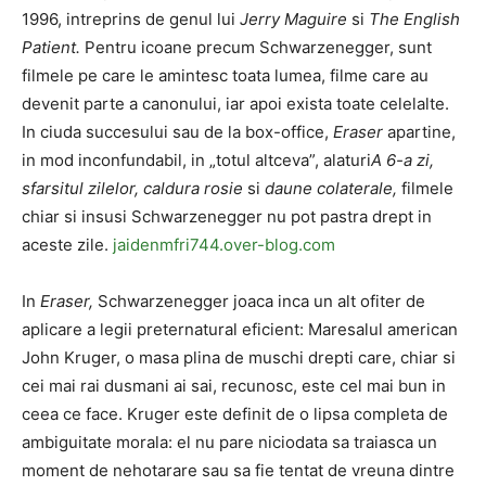
1996, intreprins de genul lui
Jerry Maguire
si
The English
Patient.
Pentru icoane precum Schwarzenegger, sunt
filmele pe care le amintesc toata lumea, filme care au
devenit parte a canonului, iar apoi exista toate celelalte.
In ciuda succesului sau de la box-office,
Eraser
apartine,
in mod inconfundabil, in „totul altceva”, alaturi
A 6-a zi,
sfarsitul zilelor, caldura rosie
si
daune colaterale,
filmele
chiar si insusi Schwarzenegger nu pot pastra drept in
aceste zile.
jaidenmfri744.over-blog.com
In
Eraser,
Schwarzenegger joaca inca un alt ofiter de
aplicare a legii preternatural eficient: Maresalul american
John Kruger, o masa plina de muschi drepti care, chiar si
cei mai rai dusmani ai sai, recunosc, este cel mai bun in
ceea ce face. Kruger este definit de o lipsa completa de
ambiguitate morala: el nu pare niciodata sa traiasca un
moment de nehotarare sau sa fie tentat de vreuna dintre