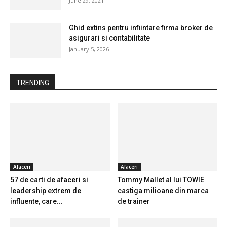
June 29, 2021
Ghid extins pentru infiintare firma broker de
asigurari si contabilitate
January 5, 2026
TRENDING
Afaceri
Afaceri
57 de carti de afaceri si
Tommy Mallet al lui TOWIE
leadership extrem de
castiga milioane din marca
influente, care...
de trainer