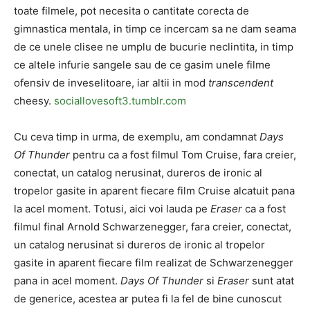
toate filmele, pot necesita o cantitate corecta de
gimnastica mentala, in timp ce incercam sa ne dam seama
de ce unele clisee ne umplu de bucurie neclintita, in timp
ce altele infurie sangele sau de ce gasim unele filme
ofensiv de inveselitoare, iar altii in mod
transcendent
cheesy.
sociallovesoft3.tumblr.com
Cu ceva timp in urma, de exemplu, am condamnat
Days
Of Thunder
pentru ca a fost filmul Tom Cruise, fara creier,
conectat, un catalog nerusinat, dureros de ironic al
tropelor gasite in aparent fiecare film Cruise alcatuit pana
la acel moment. Totusi, aici voi lauda pe
Eraser
ca a fost
filmul final Arnold Schwarzenegger, fara creier, conectat,
un catalog nerusinat si dureros de ironic al tropelor
gasite in aparent fiecare film realizat de Schwarzenegger
pana in acel moment.
Days Of Thunder
si
Eraser
sunt atat
de generice, acestea ar putea fi la fel de bine cunoscut