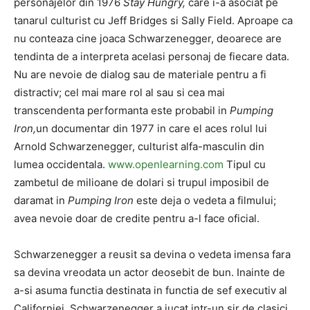
personajelor din 1976
Stay Hungry,
care i-a asociat pe
tanarul culturist cu Jeff Bridges si Sally Field. Aproape ca
nu conteaza cine joaca Schwarzenegger, deoarece are
tendinta de a interpreta acelasi personaj de fiecare data.
Nu are nevoie de dialog sau de materiale pentru a fi
distractiv; cel mai mare rol al sau si cea mai
transcendenta performanta este probabil in
Pumping
Iron,
un documentar din 1977 in care el aces rolul lui
Arnold Schwarzenegger, culturist alfa-masculin din
lumea occidentala.
www.openlearning.com
Tipul cu
zambetul de milioane de dolari si trupul imposibil de
daramat in
Pumping Iron
este deja o vedeta a filmului;
avea nevoie doar de credite pentru a-l face oficial.
Schwarzenegger a reusit sa devina o vedeta imensa fara
sa devina vreodata un actor deosebit de bun. Inainte de
a-si asuma functia destinata in functia de sef executiv al
Californiei, Schwarzenegger a jucat intr-un sir de clasici