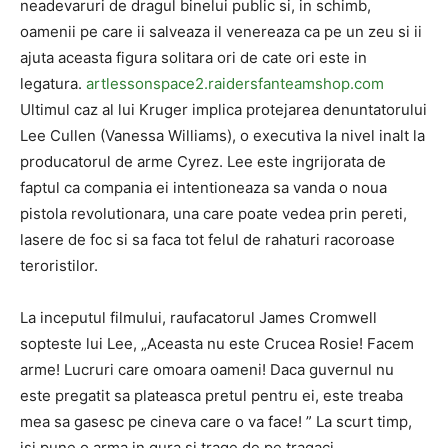
neadevaruri de dragul binelui public si, in schimb,
oamenii pe care ii salveaza il venereaza ca pe un zeu si ii
ajuta aceasta figura solitara ori de cate ori este in
legatura.
artlessonspace2.raidersfanteamshop.com
Ultimul caz al lui Kruger implica protejarea denuntatorului
Lee Cullen (Vanessa Williams), o executiva la nivel inalt la
producatorul de arme Cyrez. Lee este ingrijorata de
faptul ca compania ei intentioneaza sa vanda o noua
pistola revolutionara, una care poate vedea prin pereti,
lasere de foc si sa faca tot felul de rahaturi racoroase
teroristilor.
La inceputul filmului, raufacatorul James Cromwell
sopteste lui Lee, „Aceasta nu este Crucea Rosie! Facem
arme! Lucruri care omoara oameni! Daca guvernul nu
este pregatit sa plateasca pretul pentru ei, este treaba
mea sa gasesc pe cineva care o va face! ” La scurt timp,
isi pune o arma in gura si trage de pe tragaci.