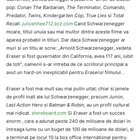
pop:
Conan The Barbarian, The Terminator, Comando,
Predator, Twins, Kindergarten Cop, True Lies
si
Total
Recall.
juliushhee712.bcz.com
Cand Schwarzenegger
moare, titlul unuia sau mai multor dintre aceste filme va
aparea probabil in titluri. Dar daca Schwarzenegger ar
muri si un titlu ar scrie: „Arnold Schwarzenegger, vedeta
Eraser
si fost guvernator din California, avea 117 ani, iubit
de toti”, oamenii s-ar intreba de ce scriitorul principal a
avut un hard-on inexplicabil pentru
Eraserul
filmului
.
Eraser
a fost mai mult sau mai putin uitat; chiar si jenele
de profil inalt ale lui Schwarzenegger, precum
Junior,
Last Action Hero
si
Batman & Robin,
au un profil cultural
mai ridicat.
storeboard.com
Si
Eraser a
fost un succes
enorm
, care a adunat peste 240 de milioane de dolari in
intreaga lume cu un buget de 100 de milioane de dolari, si
a terminat pe locul 10 la box office international pentru