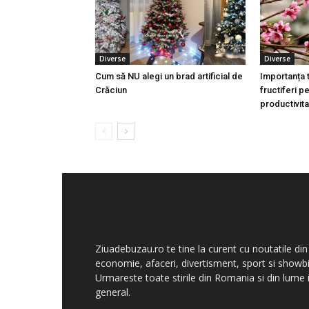
Diverse
Diverse
Cum să NU alegi un brad artificial de
Importanța 
Crăciun
fructiferi p
productivita
Ziuadebuzau.ro te tine la curent cu noutatile din
economie, afaceri, divertisment, sport si showbi
Urmareste toate stirile din Romania si din lume 
general.