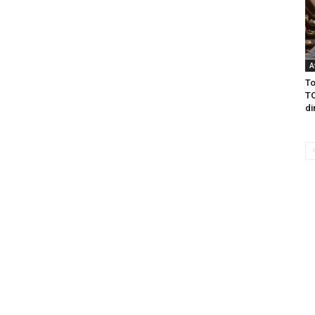
A
To
TO
di