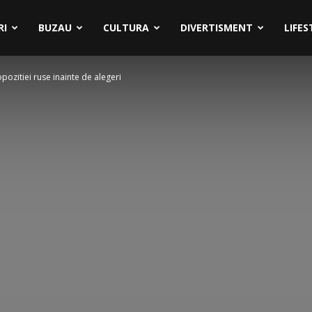
RI
BUZAU
CULTURA
DIVERTISMENT
LIFES
pozitiei ruse inainte de alegeri