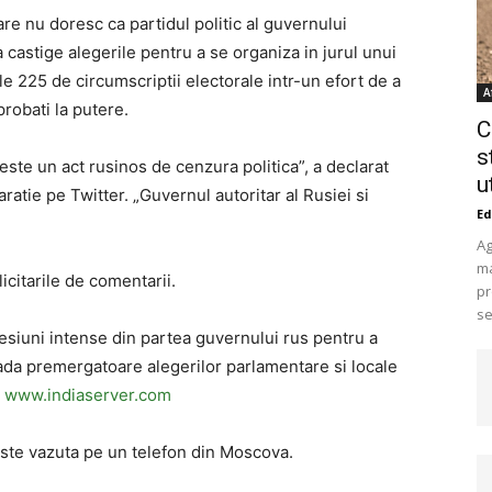
are nu doresc ca partidul politic al guvernului
 castige alegerile pentru a se organiza in jurul unui
le 225 de circumscriptii electorale intr-un efort de a
A
robati la putere.
C
s
este un act rusinos de cenzura politica”, a declarat
u
aratie pe Twitter. „Guvernul autoritar al Rusiei si
Ed
Ag
ma
icitarile de comentarii.
pr
se
siuni intense din partea guvernului rus pentru a
oada premergatoare alegerilor parlamentare si locale
.
www.indiaserver.com
este vazuta pe un telefon din Moscova.