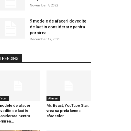
November 4, 2022
9 modele de afaceri dovedite
de luat in considerare pentru
pornirea...
December 17, 2021
TRENDING
faceri
Afaceri
modele de afaceri
Mr. Beast, YouTube Star,
vedite de luat in
vrea sa preia lumea
nsiderare pentru
afacerilor
rnirea...