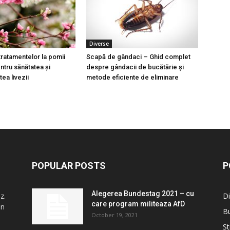
Diverse
tratamentelor la pomii
Scapă de gândaci – Ghid complet
entru sănătatea și
despre gândacii de bucătărie și
tea livezii
metode eficiente de eliminare
POPULAR POSTS
P
Alegerea Bundestag 2021 – cu
z.
Di
care program militeaza AfD
in
B
October 19, 2021
St