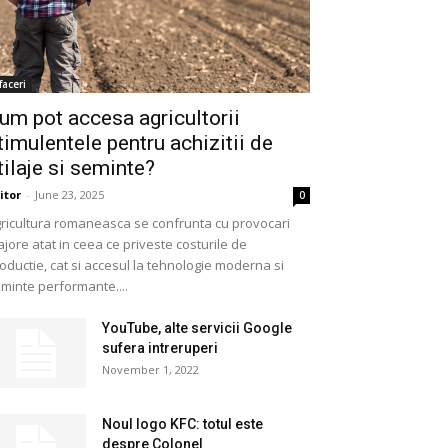
faceri
um pot accesa agricultorii
timulentele pentru achizitii de
tilaje si seminte?
itor
-
June 23, 2025
0
ricultura romaneasca se confrunta cu provocari
jore atat in ceea ce priveste costurile de
oductie, cat si accesul la tehnologie moderna si
minte performante....
YouTube, alte servicii Google
sufera intreruperi
November 1, 2022
Noul logo KFC: totul este
despre Colonel