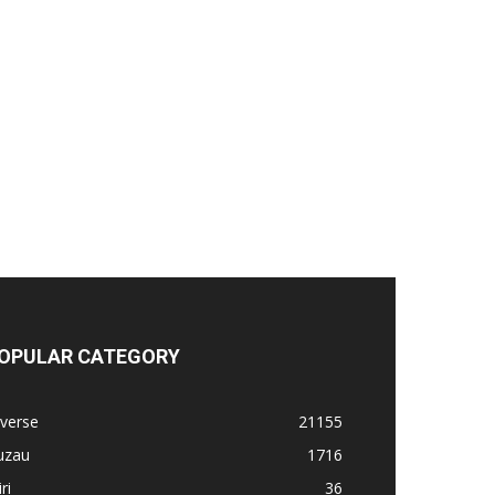
OPULAR CATEGORY
verse
21155
uzau
1716
iri
36