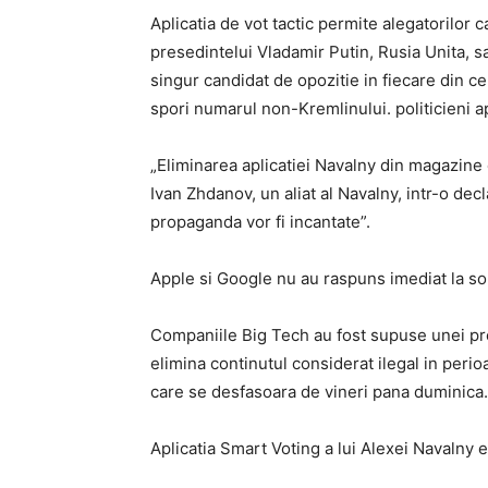
Aplicatia de vot tactic permite alegatorilor c
presedintelui Vladamir Putin, Rusia Unita, sa
singur candidat de opozitie in fiecare din ce
spori numarul non-Kremlinului. politicieni ap
„Eliminarea aplicatiei Navalny din magazine 
Ivan Zhdanov, un aliat al Navalny, intr-o decl
propaganda vor fi incantate”.
Apple si Google nu au raspuns imediat la sol
Companiile Big Tech au fost supuse unei pre
elimina continutul considerat ilegal in peri
care se desfasoara de vineri pana duminica
Aplicatia Smart Voting a lui Alexei Navalny 