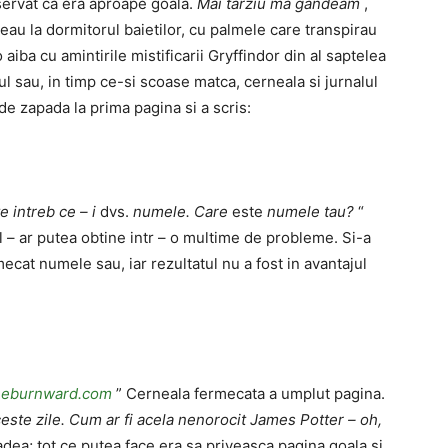
servat ca era aproape goala.
Mai tarziu ma gandeam
,
eau la dormitorul baietilor, cu palmele care transpirau
aiba cu amintirile mistificarii Gryffindor din al saptelea
l sau, in timp ce-si scoase matca, cerneala si jurnalul
de zapada la prima pagina si a scris:
 intreb ce – i
dvs.
numele. Care
este
numele tau?
“
l – ar putea obtine intr – o multime de probleme. Si-a
mecat numele sau, iar rezultatul nu a fost in avantajul
heburnward.com
” Cerneala fermecata a umplut pagina.
ceste zile. Cum ar fi acela nenorocit James Potter – oh,
adea; tot ce putea face era sa priveasca pagina goala si