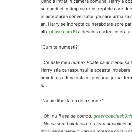
Cand a intrat in camera comuna, Harry a ob
se gandi el in timp ce urca treptele care duc
in asteptarea conversatiei pe care urma sa o 
an. Harry se indrepta cu nerabdare spre patu
alb.
pbase.com
El a deschis cartea colorata 
“Cum te numesti?”
„
Ce este
meu
nume? Poate ca ar trebui sa te
Harry stia ca raspunsul la aceasta intrebare 
amintit ca ultima data a spus unui jurnal fer
lui.
“Nu am libertatea de a spune.”
„
Oh, nu fi asa de comod.
greencoachlab9.t
„
Nu ca sunt baieti care nu sunt amabili in a
imi vine pe nervi!
” Harry simtea ca gura ii c