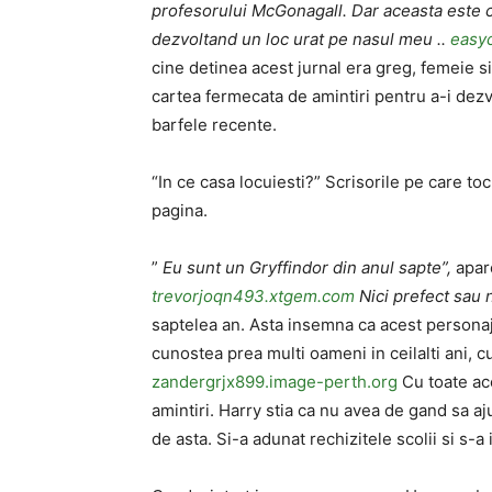
profesorului McGonagall. Dar aceasta este c
dezvoltand un loc urat pe nasul meu ..
easy
cine detinea acest jurnal era greg, femeie s
cartea fermecata de amintiri pentru a-i dezva
barfele recente.
“In ce casa locuiesti?” Scrisorile pe care to
pagina.
”
Eu sunt un Gryffindor din anul sapte”,
apare
trevorjoqn493.xtgem.com
Nici prefect sau n
saptelea an. Asta insemna ca acest personaj 
cunostea prea multi oameni in ceilalti ani, cu
zandergrjx899.image-perth.org
Cu toate ace
amintiri. Harry stia ca nu avea de gand sa aj
de asta. Si-a adunat rechizitele scolii si s-