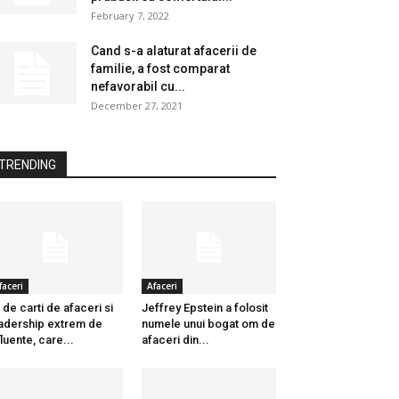
February 7, 2022
Cand s-a alaturat afacerii de
familie, a fost comparat
nefavorabil cu...
December 27, 2021
TRENDING
faceri
Afaceri
 de carti de afaceri si
Jeffrey Epstein a folosit
adership extrem de
numele unui bogat om de
fluente, care...
afaceri din...