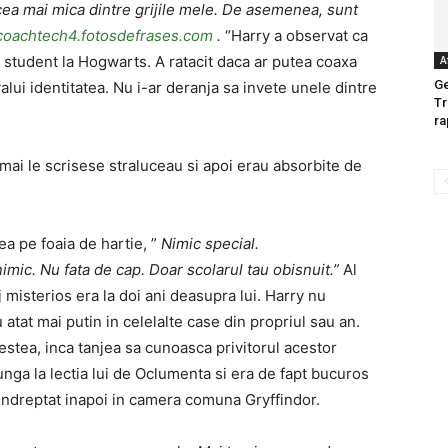
ea mai mica dintre grijile mele. De asemenea, sunt
coachtech4.fotosdefrases.com
.
“Harry a observat ca
i student la Hogwarts. A ratacit daca ar putea coaxa
A
Ge
lui identitatea. Nu i-ar deranja sa invete unele dintre
Tr
ra
cmai le scrisese straluceau si apoi erau absorbite de
a pe foaia de hartie, ”
Nimic special.
imic. Nu fata de cap. Doar scolarul tau obisnuit.”
Al
misterios era la doi ani deasupra lui. Harry nu
 atat mai putin in celelalte case din propriul sau an.
stea, inca tanjea sa cunoasca privitorul acestor
unga la lectia lui de Oclumenta si era de fapt bucuros
a indreptat inapoi in camera comuna Gryffindor.