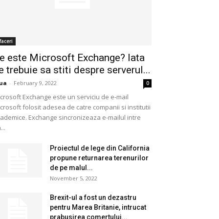
faceri
e este Microsoft Exchange? Iata
e trebuie sa stiti despre serverul...
ua
-
February 9, 2022
0
crosoft Exchange este un serviciu de e-mail
crosoft folosit adesea de catre companii si institutii
ademice. Exchange sincronizeaza e-mailul intre
...
Proiectul de lege din California
propune returnarea terenurilor
de pe malul...
November 5, 2022
Brexit-ul a fost un dezastru
pentru Marea Britanie, intrucat
prabusirea comertului...