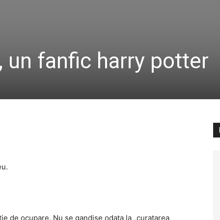
un fanfic harry potter
eu.
ctie de ocupare. Nu se gandise odata la „curatarea