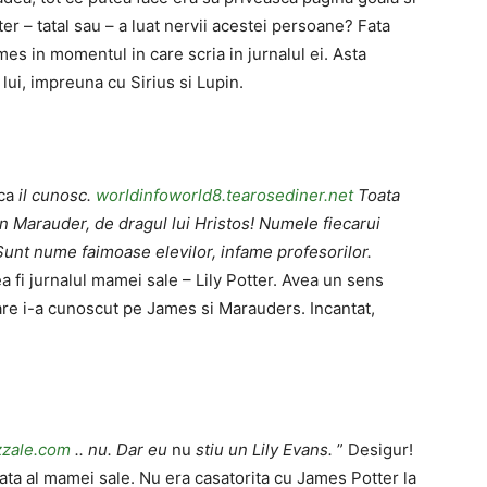
r – tatal sau – a luat nervii acestei persoane? Fata
es in momentul in care scria in jurnalul ei. Asta
ui, impreuna cu Sirius si Lupin.
ca
il cunosc.
worldinfoworld8.tearosediner.net
Toata
n Marauder, de dragul lui Hristos! Numele fiecarui
unt nume faimoase elevilor, infame profesorilor.
a fi jurnalul mamei sale – Lily Potter. Avea un sens
 care i-a cunoscut pe James si Marauders. Incantat,
:
azzale.com
.. nu. Dar eu
nu
stiu un Lily Evans.
” Desigur!
fata al mamei sale. Nu era casatorita cu James Potter la