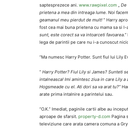
saptesprezece ani.
www.rawpixel.com
„
De 
prietena a mea din intreaga lume. Noi facem 
geamanul meu pierdut de mult!
” Harry apro
fost cea mai buna prietena cu mama sa si l-
sunt, este corect sa va intoarceti favoarea.”
lega de parintii pe care nu i-a cunoscut nici
“Ma numesc Harry Potter. Sunt fiul lui Lily E
”
Harry Potter? Fiul Lily si James? Sunteti s
intalneasca! Imi amintesc ziua in care Lily a 
Hogsmeade cu el. Ati dori sa va arat tu?”
Har
arate prima intalnire a parintelui sau.
“O.K.” Imediat, paginile cartii albe au incep
aproape de sfarsit.
property-d.com
Pagina s
televiziune care arata camera comuna a Gryff