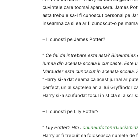
cuvintele care tocmai aparusera. James Potte
asta trebuie sa-l fi cunoscut personal pe Jam
inseamna ca si ea ar fi cunoscut-o pe mama l
– Il cunosti pe James Potter?
”
Ce fel de intrebare este asta? Bineinteles
lumea din aceasta scoala il cunoaste. Este u
Marauder este cunoscut in aceasta scoala. S
”Harry si-a dat seama ca acest jurnal ar pute
perfect, un al saptelea an al lui Gryffindor
Harry si-a scufundat tocul in sticla si a scris
– Il cunosti pe Lily Potter?
”
Lily Potter? Hm .
onlineinfozone1.lucialpi
Harry ar fi trebuit sa foloseasca numele de 