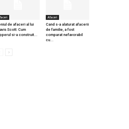
faceri
Afaceri
niul de afaceri al lui
Cand s-a alaturat afacerii
avis Scott: Cum
de familie, a fost
pperul si-a construit...
comparat nefavorabil
cu...