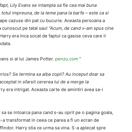
fapt, Lily Evans se intampla sa fie cea mai buna
totul impreuna, de la teme pana la barfe – este ca si
ape cazuse din pat cu bucurie. Aceasta persoana a
a cunoscut pe tatal sau!
“Acum, de cand v-am spus cine
Harry era inca socat de faptul ca gasise ceva care il
odata.
vans si al lui James Potter.
penzu.com
“
erios? Se termina sa aiba copii? Au inceput doar sa
acceptat in sfarsit cererea lui de a merge la
ry era intrigat. Aceasta carte de amintiri avea sa-i
ut sa se intoarca pana cand s-au oprit pe o pagina goala,
-a transformat in ceea ce parea a fi un ecran de
indor. Harry stia ce urma sa vina. S-a aplecat spre