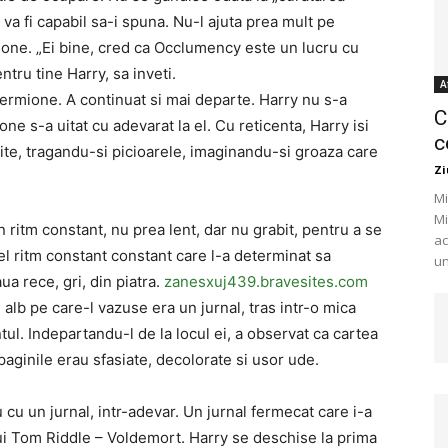
 va fi capabil sa-i spuna. Nu-l ajuta prea mult pe
ione. „Ei bine, cred ca Occlumency este un lucru cu
ntru tine Harry, sa inveti.
A
Hermione. A continuat si mai departe. Harry nu s-a
C
e s-a uitat cu adevarat la el. Cu reticenta, Harry isi
c
ite, tragandu-si picioarele, imaginandu-si groaza care
Zi
Mi
Mi
 ritm constant, nu prea lent, dar nu grabit, pentru a se
ac
acel ritm constant constant care l-a determinat sa
un
ua rece, gri, din piatra.
zanesxuj439.bravesites.com
 alb pe care-l vazuse era un jurnal, tras intr-o mica
ul. Indepartandu-l de la locul ei, a observat ca cartea
paginile erau sfasiate, decolorate si usor ude.
 cu un jurnal, intr-adevar. Un jurnal fermecat care i-a
lui Tom Riddle – Voldemort. Harry se deschise la prima