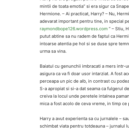
mintii de toata emotia” si era sigur ca Snape
Hermione. – Ai practicat, Harry? – Nu, Herm
adevarat important pentru tine, in special pe
raymondbope126.wordpress.com
” – Stiu, 
putut abtine sa nu radem de faptul ca Hermion
intoarse atentia pe hol si se duse spre temn
urma sa vina.
Baiatul cu genunchii imbracati a mers intr-un
asigura ca va fi doar usor intarziat. A fost 
perceapa un pic de alb, in ​​contrast cu podea
S-a apropiat si si-a dat seama ca fulgerul de
creiva la locul unde peretele intalnea pamant
mica a fost acolo de ceva vreme, in timp ce 
Harry a avut experienta sa cu jurnalele – sau
schimbat viata pentru totdeauna – jurnalul 