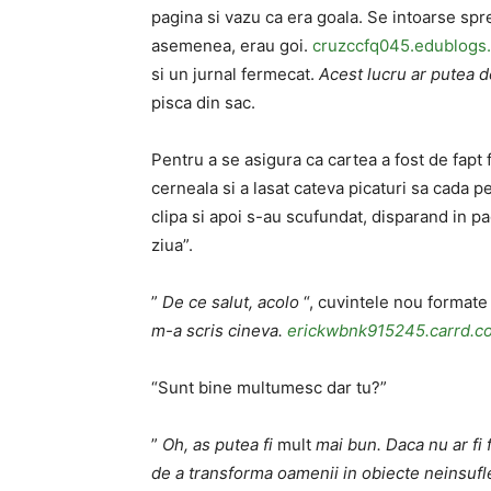
pagina si vazu ca era goala. Se intoarse spre 
asemenea, erau goi.
cruzccfq045.edublogs
si un jurnal fermecat.
Acest lucru ar putea d
pisca din sac.
Pentru a se asigura ca cartea a fost de fapt
cerneala si a lasat cateva picaturi sa cada pe
clipa si apoi s-au scufundat, disparand in pa
ziua”.
”
De ce salut, acolo
“, cuvintele nou formate
m-a scris cineva.
erickwbnk915245.carrd.c
“Sunt bine multumesc dar tu?”
”
Oh, as putea fi
mult
mai bun. Daca nu ar fi 
de a transforma oamenii in obiecte neinsufle