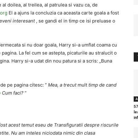
al doilea, al treilea, al patrulea si vazu ca, de
.org
El a ajuns la concluzia ca aceasta carte goala a fost
eveni interesant
, se gandi el in timp ce isi preluase o
 fermecata si nu doar goala, Harry si-a umflat coama cu
 pagina. La fel cum se astepta, picaturile au stralucit o
gina. Harry si-a udat din nou patura si a scris: „Buna
 de pe pagina citesc: ”
Mea, a trecut
mult
timp de cand
o
Cum faci?
“
A
57
le
in
fost acest temut eseu de Transfiguratii despre riscurile
tite. Nu am inteles niciodata nimic din clasa