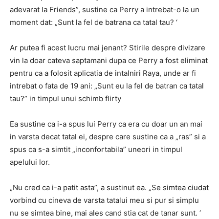
adevarat la Friends”, sustine ca Perry a intrebat-o la un
moment dat: „Sunt la fel de batrana ca tatal tau? ‘
Ar putea fi acest lucru mai jenant? Stirile despre divizare
vin la doar cateva saptamani dupa ce Perry a fost eliminat
pentru ca a folosit aplicatia de intalniri Raya, unde ar fi
intrebat o fata de 19 ani: „Sunt eu la fel de batran ca tatal
tau?” in timpul unui schimb flirty
Ea sustine ca i-a spus lui Perry ca era cu doar un an mai
in varsta decat tatal ei, despre care sustine ca a „ras” si a
spus ca s-a simtit „inconfortabila” uneori in timpul
apelului lor.
„Nu cred ca i-a patit asta”, a sustinut ea. „Se simtea ciudat
vorbind cu cineva de varsta tatalui meu si pur si simplu
nu se simtea bine, mai ales cand stia cat de tanar sunt. ‘