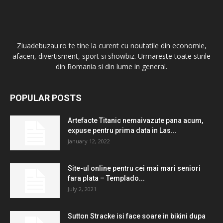
Ziuadebuzau.ro te tine la curent cu noutatile din economie,
afaceri, divertisment, sport si showbiz. Urmareste toate stirile
din Romania si din lume in general.
POPULAR POSTS
Artefacte Titanic nemaivazute pana acum,
expuse pentru prima data in Las...
January 12, 2022
Site-ul online pentru cei mai mari seniori
fara plata – Templado...
July 2, 2021
Sutton Stracke isi face soare in bikini dupa