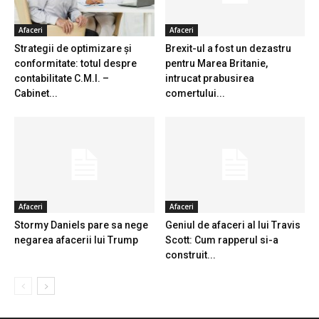
Afaceri
Afaceri
Strategii de optimizare și
Brexit-ul a fost un dezastru
conformitate: totul despre
pentru Marea Britanie,
contabilitate C.M.I. –
intrucat prabusirea
Cabinet...
comertului...
Afaceri
Afaceri
Stormy Daniels pare sa nege
Geniul de afaceri al lui Travis
negarea afacerii lui Trump
Scott: Cum rapperul si-a
construit...