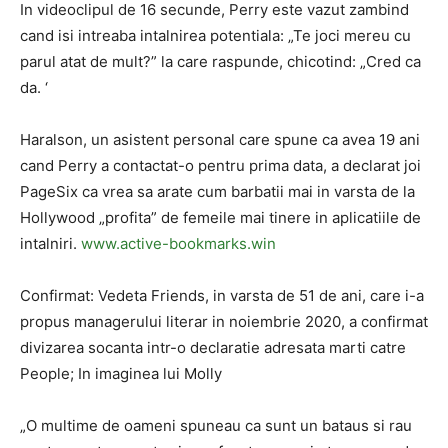
In videoclipul de 16 secunde, Perry este vazut zambind
cand isi intreaba intalnirea potentiala: „Te joci mereu cu
parul atat de mult?” la care raspunde, chicotind: „Cred ca
da. ‘
Haralson, un asistent personal care spune ca avea 19 ani
cand Perry a contactat-o ​​pentru prima data, a declarat joi
PageSix ca vrea sa arate cum barbatii mai in varsta de la
Hollywood „profita” de femeile mai tinere in aplicatiile de
intalniri.
www.active-bookmarks.win
Confirmat: Vedeta Friends, in varsta de 51 de ani, care i-a
propus managerului literar in noiembrie 2020, a confirmat
divizarea socanta intr-o declaratie adresata marti catre
People; In imaginea lui Molly
„O multime de oameni spuneau ca sunt un bataus si rau