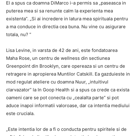
El a spus ca doamna DiMarco i-a permis sa „paseasca in
puterea mea si sa renunte calm la experienta mea
existenta”. „Si ai incredere in latura mea spirituala pentru
a ma conduce in directia cea buna. Nu vine cu asigurare
totala, nu? ”
Lisa Levine, in varsta de 42 de ani, este fondatoarea
Maha Rose, un centru de wellness din sectiunea
Greenpoint din Brooklyn, care opereaza si un centru de
retragere in apropierea Muntilor Catskill. Ea gazduieste in
mod regulat ateliere cu doamna Nuur, „intuitivul
clarvazator” la In Goop Health si a spus ca crede ca exista
oameni care se pot conecta cu „cealalta parte” si pot
aduce inapoi informatii valoroase, dar ca intentia mediului
este cruciala.
„Este intentia lor de a fi o conducta pentru spiritele si de