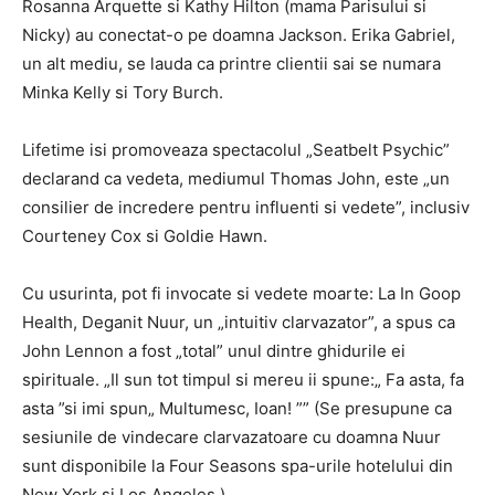
Rosanna Arquette si Kathy Hilton (mama Parisului si
Nicky) au conectat-o ​​pe doamna Jackson. Erika Gabriel,
un alt mediu, se lauda ca printre clientii sai se numara
Minka Kelly si Tory Burch.
Lifetime isi promoveaza spectacolul „Seatbelt Psychic”
declarand ca vedeta, mediumul Thomas John, este „un
consilier de incredere pentru influenti si vedete”, inclusiv
Courteney Cox si Goldie Hawn.
Cu usurinta, pot fi invocate si vedete moarte: La In Goop
Health, Deganit Nuur, un „intuitiv clarvazator”, a spus ca
John Lennon a fost „total” unul dintre ghidurile ei
spirituale. „Il sun tot timpul si mereu ii spune:„ Fa asta, fa
asta ”si imi spun„ Multumesc, Ioan! ”” (Se presupune ca
sesiunile de vindecare clarvazatoare cu doamna Nuur
sunt disponibile la Four Seasons spa-urile hotelului din
New York si Los Angeles.)