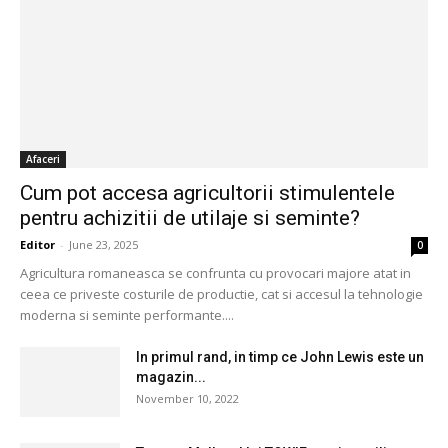
Afaceri
Cum pot accesa agricultorii stimulentele
pentru achizitii de utilaje si seminte?
Editor
-
June 23, 2025
0
Agricultura romaneasca se confrunta cu provocari majore atat in
ceea ce priveste costurile de productie, cat si accesul la tehnologie
moderna si seminte performante....
In primul rand, in timp ce John Lewis este un
magazin...
November 10, 2022