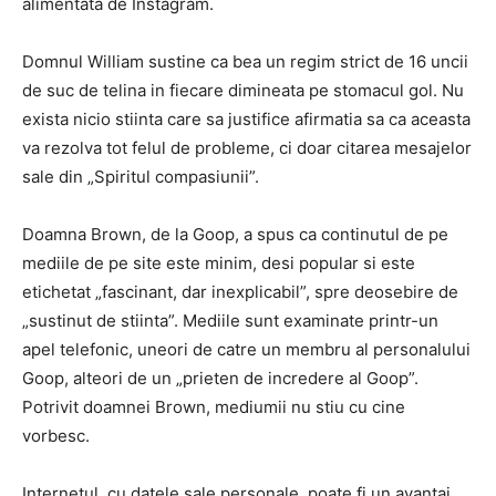
alimentata de Instagram.
Domnul William sustine ca bea un regim strict de 16 uncii
de suc de telina in fiecare dimineata pe stomacul gol. Nu
exista nicio stiinta care sa justifice afirmatia sa ca aceasta
va rezolva tot felul de probleme, ci doar citarea mesajelor
sale din „Spiritul compasiunii”.
Doamna Brown, de la Goop, a spus ca continutul de pe
mediile de pe site este minim, desi popular si este
etichetat „fascinant, dar inexplicabil”, spre deosebire de
„sustinut de stiinta”. Mediile sunt examinate printr-un
apel telefonic, uneori de catre un membru al personalului
Goop, alteori de un „prieten de incredere al Goop”.
Potrivit doamnei Brown, mediumii nu stiu cu cine
vorbesc.
Internetul, cu datele sale personale, poate fi un avantaj