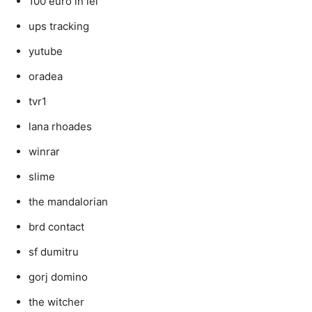
100 euro in lei
ups tracking
yutube
oradea
tvr1
lana rhoades
winrar
slime
the mandalorian
brd contact
sf dumitru
gorj domino
the witcher