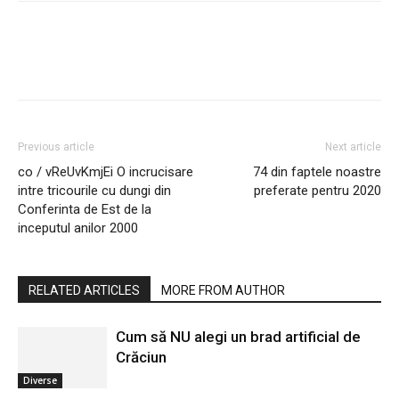
Previous article
Next article
co / vReUvKmjEi O incrucisare
74 din faptele noastre
intre tricourile cu dungi din
preferate pentru 2020
Conferinta de Est de la
inceputul anilor 2000
RELATED ARTICLES
MORE FROM AUTHOR
Cum să NU alegi un brad artificial de
Crăciun
Diverse