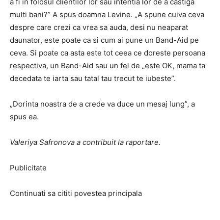
a fi in folosul clientilor lor sau intentia lor de a castiga
multi bani?” A spus doamna Levine. „A spune cuiva ceva
despre care crezi ca vrea sa auda, desi nu neaparat
daunator, este poate ca si cum ai pune un Band-Aid pe
ceva. Si poate ca asta este tot ceea ce doreste persoana
respectiva, un Band-Aid sau un fel de „este OK, mama ta
decedata te iarta sau tatal tau trecut te iubeste”.
„Dorinta noastra de a crede va duce un mesaj lung”, a
spus ea.
Valeriya Safronova a contribuit la raportare.
Publicitate
Continuati sa cititi povestea principala