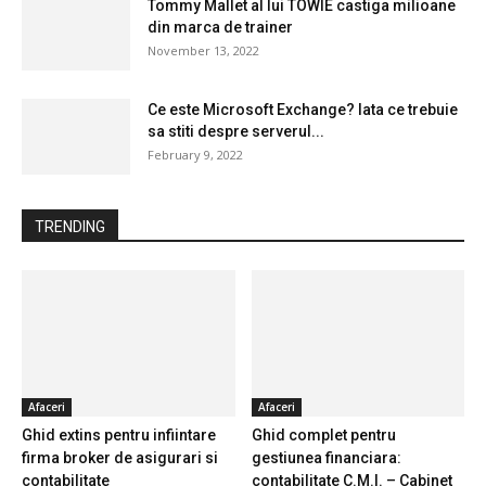
Tommy Mallet al lui TOWIE castiga milioane
din marca de trainer
November 13, 2022
Ce este Microsoft Exchange? Iata ce trebuie
sa stiti despre serverul...
February 9, 2022
TRENDING
Afaceri
Afaceri
Ghid extins pentru infiintare
Ghid complet pentru
firma broker de asigurari si
gestiunea financiara:
contabilitate
contabilitate C.M.I. – Cabinet