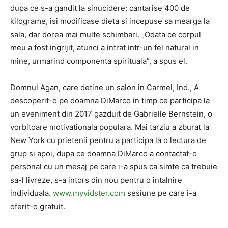
dupa ce s-a gandit la sinucidere; cantarise 400 de
kilograme, isi modificase dieta si incepuse sa mearga la
sala, dar dorea mai multe schimbari. „Odata ce corpul
meu a fost ingrijit, atunci a intrat intr-un fel natural in
mine, urmarind componenta spirituala”, a spus el.
Domnul Agan, care detine un salon in Carmel, Ind., A
descoperit-o pe doamna DiMarco in timp ce participa la
un eveniment din 2017 gazduit de Gabrielle Bernstein, o
vorbitoare motivationala populara. Mai tarziu a zburat la
New York cu prietenii pentru a participa la o lectura de
grup si apoi, dupa ce doamna DiMarco a contactat-o ​​
personal cu un mesaj pe care i-a spus ca simte ca trebuie
sa-l livreze, s-a intors din nou pentru o intalnire
individuala.
www.myvidster.com
sesiune pe care i-a
oferit-o gratuit.