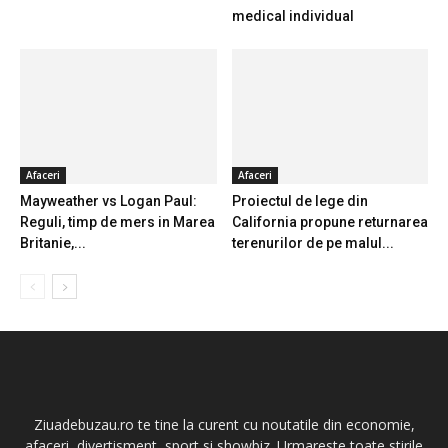
medical individual
Afaceri
Afaceri
Mayweather vs Logan Paul:
Proiectul de lege din
Reguli, timp de mers in Marea
California propune returnarea
Britanie,...
terenurilor de pe malul...
Ziuadebuzau.ro te tine la curent cu noutatile din economie,
afaceri, divertisment, sport si showbiz. Urmareste toate stirile