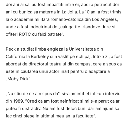
doi ani ai sai au fost impartiti intre ei, apoi a petrecut doi
ani cu bunica sa materna in La Jolla. La 10 ani a fost trimis
la o academie militara romano-catolica din Los Angeles,
unde a fost indoctrinat de „calugarite irlandeze dure si
ofiteri ROTC cu falci patrate”.
Peck a studiat limba engleza la Universitatea din
California la Berkeley si a vaslit pe echipaj. Intr-o zi, a fost
abordat de directorul teatrului din campus, care a spus ca
este in cautarea unui actor inalt pentru o adaptare a
„Moby Dick”.
„Nu stiu de ce am spus da”, si-a amintit el intr-un interviu
din 1989. “Cred ca am fost neinfricat si mi s-a parut ca ar
putea fi distractiv. Nu am fost deloc bun, dar am ajuns sa
fac cinci piese in ultimul meu an la facultate”.