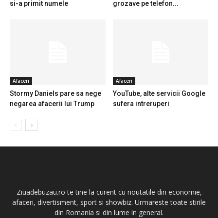
si-a primit numele
grozave pe telefon...
Afaceri
Afaceri
Stormy Daniels pare sa nege
YouTube, alte servicii Google
negarea afacerii lui Trump
sufera intreruperi
Ziuadebuzau.ro te tine la curent cu noutatile din economie,
afaceri, divertisment, sport si showbiz. Urmareste toate stirile
din Romania si din lume in general.