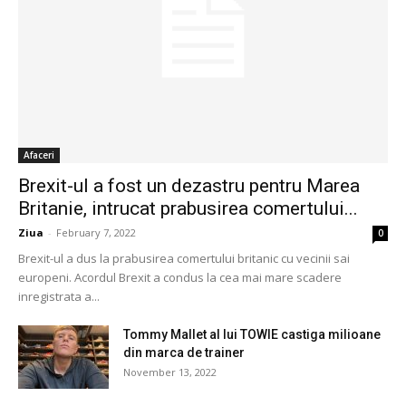
Afaceri
Brexit-ul a fost un dezastru pentru Marea
Britanie, intrucat prabusirea comertului...
Ziua
-
February 7, 2022
0
Brexit-ul a dus la prabusirea comertului britanic cu vecinii sai
europeni. Acordul Brexit a condus la cea mai mare scadere
inregistrata a...
Tommy Mallet al lui TOWIE castiga milioane
din marca de trainer
November 13, 2022