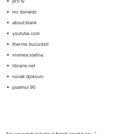
pro tv
mc donalds
about:blank
youtube.com
therme bucuresti
vremea slatina
librarie net
novak djokovic
psalmul 90
Sau va puteti colecta si faceti acest lucru. “