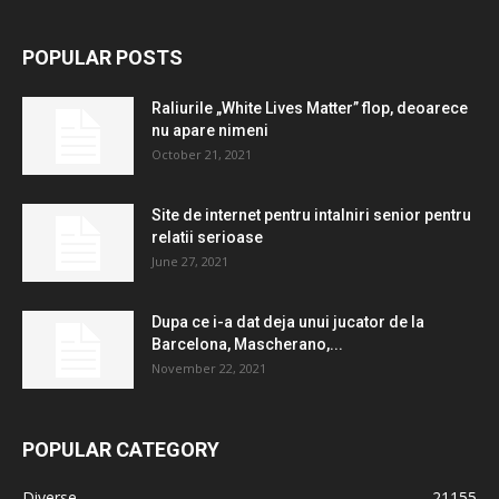
POPULAR POSTS
Raliurile „White Lives Matter” flop, deoarece
nu apare nimeni
October 21, 2021
Site de internet pentru intalniri senior pentru
relatii serioase
June 27, 2021
Dupa ce i-a dat deja unui jucator de la
Barcelona, ​​Mascherano,...
November 22, 2021
POPULAR CATEGORY
Diverse
21155