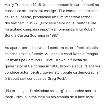
Harry Truman in 1948 „intr-un moment in care nimeni nu
credea ca are sanse sa castige.” El a continuat sa sustina
cauzele liberale, producand un film impotriva razboiului
din Vietnam in 1972, „Procesul celor noua Cantonsville
“si ajutand campania impotriva nominalizarii lui Robert
Bork la Curtea Suprema in 1987.
Au aparut periodic zvonuri conform carora Peck planuia
sa candideze la functie. Au inceput cand Ronald Reagan
l-a invins pe Edmund G. “Pat” Brown in functia de
guvernator al Californiei in 1966. Brown a spus: “Daca vor
conduce actori pentru guvernator, poate ca democratii ar
fi trebuit sa-l conduca pe Greg Peck”.
„Nu m-am gandit niciodata sa alerg”, raspundea mereu
Peck. „Nici in inima mea nu am ambitia de a face asta”.