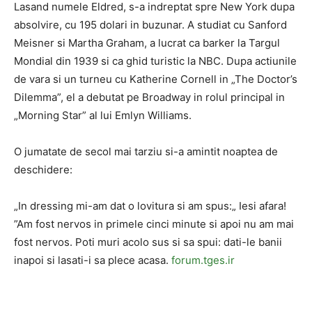
Lasand numele Eldred, s-a indreptat spre New York dupa
absolvire, cu 195 dolari in buzunar. A studiat cu Sanford
Meisner si Martha Graham, a lucrat ca barker la Targul
Mondial din 1939 si ca ghid turistic la NBC. Dupa actiunile
de vara si un turneu cu Katherine Cornell in „The Doctor’s
Dilemma”, el a debutat pe Broadway in rolul principal in
„Morning Star” al lui Emlyn Williams.
O jumatate de secol mai tarziu si-a amintit noaptea de
deschidere:
„In dressing mi-am dat o lovitura si am spus:„ Iesi afara!
”Am fost nervos in primele cinci minute si apoi nu am mai
fost nervos. Poti muri acolo sus si sa spui: dati-le banii
inapoi si lasati-i sa plece acasa.
forum.tges.ir