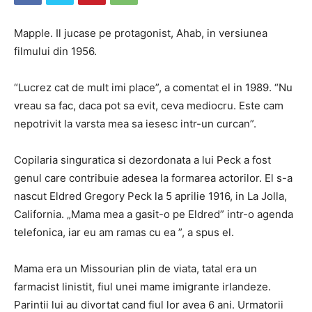
Mapple. Il jucase pe protagonist, Ahab, in ​​versiunea
filmului din 1956.
“Lucrez cat de mult imi place”, a comentat el in 1989. “Nu
vreau sa fac, daca pot sa evit, ceva mediocru. Este cam
nepotrivit la varsta mea sa iesesc intr-un curcan”.
Copilaria singuratica si dezordonata a lui Peck a fost
genul care contribuie adesea la formarea actorilor. El s-a
nascut Eldred Gregory Peck la 5 aprilie 1916, in La Jolla,
California. „Mama mea a gasit-o pe Eldred” intr-o agenda
telefonica, iar eu am ramas cu ea ”, a spus el.
Mama era un Missourian plin de viata, tatal era un
farmacist linistit, fiul unei mame imigrante irlandeze.
Parintii lui au divortat cand fiul lor avea 6 ani. Urmatorii