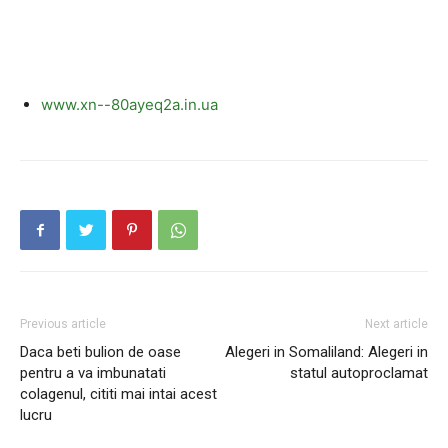
www.xn--80ayeq2a.in.ua
Previous article
Next article
Daca beti bulion de oase
Alegeri in Somaliland: Alegeri in
pentru a va imbunatati
statul autoproclamat
colagenul, cititi mai intai acest
lucru