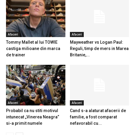
Afaceri
Afaceri
Tommy Mallet al lui TOWIE
Mayweather vs Logan Paul:
castiga milioane din marca
Reguli, timp de mers in Marea
de trainer
Britanie,...
Afaceri
Afaceri
Probabil ca nu stiti motivul
Cand s-a alaturat afacerii de
intunecat „Vinerea Neagra”
familie, a fost comparat
si-a primit numele
nefavorabil cu...