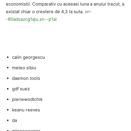
economistii. Comparativ cu aceeasi luna a anului trecut, a
existat chiar o crestere de 4,3 la suta.
xn-
-80adsazcg1aju.xn--p1ai
calin georgescu
meteo sibiu
daemon tools
gdf suez
pieriewodtchik
keanu reeves
da
minesweeper