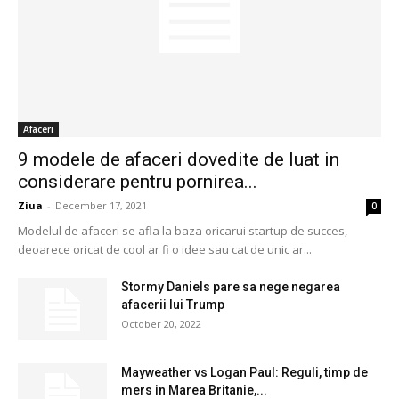
Afaceri
9 modele de afaceri dovedite de luat in
considerare pentru pornirea...
Ziua
-
December 17, 2021
0
Modelul de afaceri se afla la baza oricarui startup de succes,
deoarece oricat de cool ar fi o idee sau cat de unic ar...
Stormy Daniels pare sa nege negarea
afacerii lui Trump
October 20, 2022
Mayweather vs Logan Paul: Reguli, timp de
mers in Marea Britanie,...