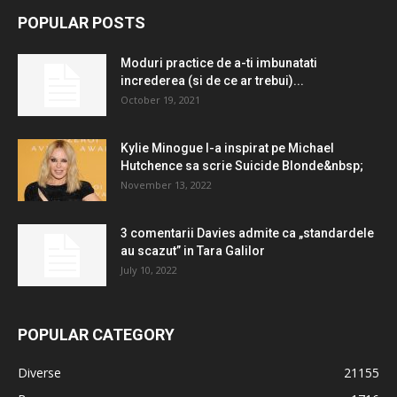
POPULAR POSTS
Moduri practice de a-ti imbunatati
increderea (si de ce ar trebui)...
October 19, 2021
Kylie Minogue l-a inspirat pe Michael
Hutchence sa scrie Suicide Blonde&nbsp;
November 13, 2022
3 comentarii Davies admite ca „standardele
au scazut” in Tara Galilor
July 10, 2022
POPULAR CATEGORY
Diverse
21155