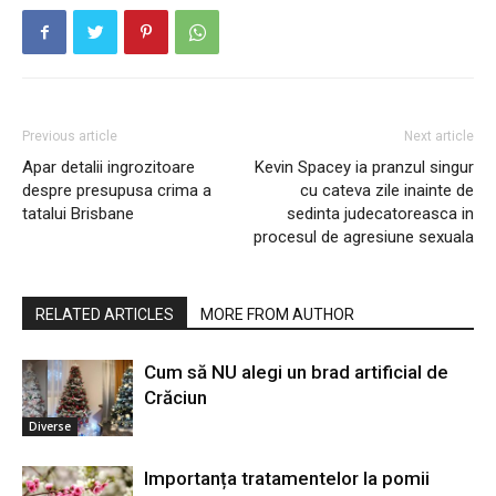
Previous article
Next article
Apar detalii ingrozitoare
Kevin Spacey ia pranzul singur
despre presupusa crima a
cu cateva zile inainte de
tatalui Brisbane
sedinta judecatoreasca in
procesul de agresiune sexuala
RELATED ARTICLES
MORE FROM AUTHOR
Cum să NU alegi un brad artificial de
Crăciun
Diverse
Importanța tratamentelor la pomii