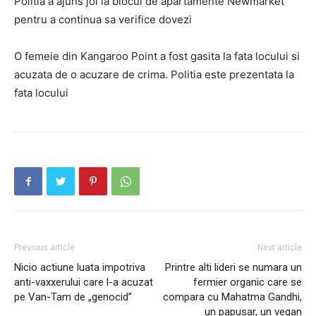
Politia a ajuns joi la blocul de apartamente Newmarket
pentru a continua sa verifice dovezi
O femeie din Kangaroo Point a fost gasita la fata locului si
acuzata de o acuzare de crima. Politia este prezentata la
fata locului
Previous article
Next article
Nicio actiune luata impotriva
Printre alti lideri se numara un
anti-vaxxerului care l-a acuzat
fermier organic care se
pe Van-Tam de „genocid”
compara cu Mahatma Gandhi,
un papusar, un vegan