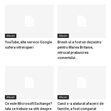
Afaceri
Afaceri
YouTube, alte servicii Google
Brexit-ul a fost un dezastru
sufera intreruperi
pentru Marea Britanie,
intrucat prabusirea
comertului...
Afaceri
Afaceri
Ce este Microsoft Exchange?
Cand s-a alaturat afacerii de
Iata ce trebuie sa stiti despre
familie, a fost comparat