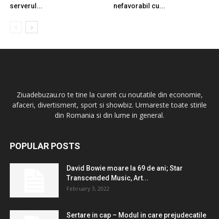
serverul...
nefavorabil cu...
Ziuadebuzau.ro te tine la curent cu noutatile din economie,
afaceri, divertisment, sport si showbiz. Urmareste toate stirile
din Romania si din lume in general.
POPULAR POSTS
David Bowie moare la 69 de ani; Star
Transcended Music, Art...
February 3, 2022
Sertare in cap – Modul in care prejudecatile