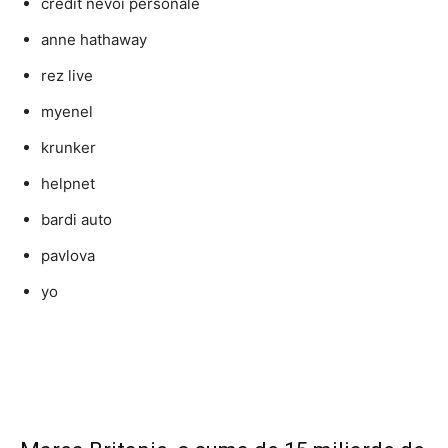
credit nevoi personale
anne hathaway
rez live
myenel
krunker
helpnet
bardi auto
pavlova
yo