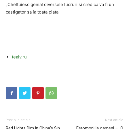
„Cheltuiesc genial diversele lucruri si cred ca va fi un
castigator sa ia toata piata.
tealv.ru
Previous article
Next article
Red Lights Dim in China’s Sin
Feromoni la oameni – „O