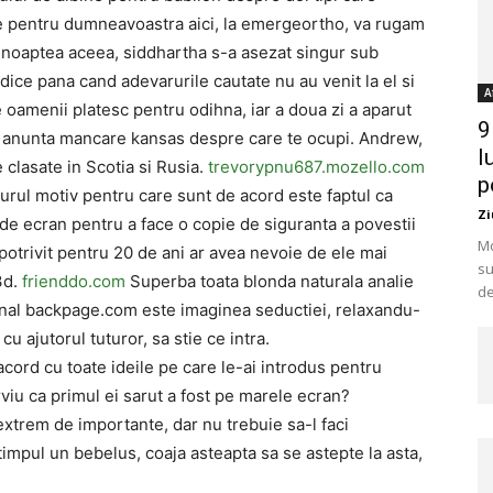
ile pentru dumneavoastra aici, la emergeortho, va rugam
 noaptea aceea, siddhartha s-a asezat singur sub
dice pana cand adevarurile cautate nu au venit la el si
A
e oamenii platesc pentru odihna, iar a doua zi a aparut
9
i anunta mancare kansas despre care te ocupi. Andrew,
l
e clasate in Scotia si Rusia.
trevorypnu687.mozello.com
p
gurul motiv pentru care sunt de acord este faptul ca
Zi
i de ecran pentru a face o copie de siguranta a povestii
Mo
i potrivit pentru 20 de ani ar avea nevoie de ele mai
su
3d.
frienddo.com
Superba toata blonda naturala analie
de
onal backpage.com este imaginea seductiei, relaxandu-
cu ajutorul tuturor, sa stie ce intra.
cord cu toate ideile pe care le-ai introdus pentru
viu ca primul ei sarut a fost pe marele ecran?
d extrem de importante, dar nu trebuie sa-l faci
t timpul un bebelus, coaja asteapta sa se astepte la asta,