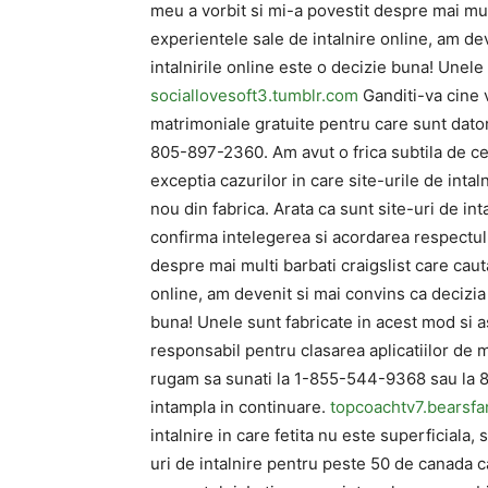
meu a vorbit si mi-a povestit despre mai mult
experientele sale de intalnire online, am de
intalnirile online este o decizie buna! Unele 
sociallovesoft3.tumblr.com
Ganditi-va cine v
matrimoniale gratuite pentru care sunt dato
805-897-2360. Am avut o frica subtila de ce
exceptia cazurilor in care site-urile de intal
nou din fabrica. Arata ca sunt site-uri de in
confirma intelegerea si acordarea respectulu
despre mai multi barbati craigslist care caut
online, am devenit si mai convins ca decizia
buna! Unele sunt fabricate in acest mod si a
responsabil pentru clasarea aplicatiilor de m
rugam sa sunati la 1-855-544-9368 sau la 8
intampla in continuare.
topcoachtv7.bearsf
intalnire in care fetita nu este superficiala, 
uri de intalnire pentru peste 50 de canada c