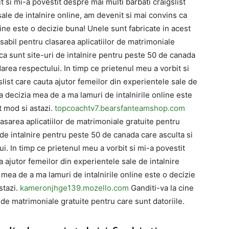
t si mi-a povestit despre mai multi barbati craigslist
sale de intalnire online, am devenit si mai convins ca
line este o decizie buna! Unele sunt fabricate in acest
nsabil pentru clasarea aplicatiilor de matrimoniale
 ca sunt site-uri de intalnire pentru peste 50 de canada
area respectului. In timp ce prietenul meu a vorbit si
slist care cauta ajutor femeilor din experientele sale de
a decizia mea de a ma lamuri de intalnirile online este
t mod si astazi.
topcoachtv7.bearsfanteamshop.com
lasarea aplicatiilor de matrimoniale gratuite pentru
i de intalnire pentru peste 50 de canada care asculta si
i. In timp ce prietenul meu a vorbit si mi-a povestit
a ajutor femeilor din experientele sale de intalnire
 mea de a ma lamuri de intalnirile online este o decizie
stazi.
kameronjhge139.mozello.com
Ganditi-va la cine
r de matrimoniale gratuite pentru care sunt datoriile.