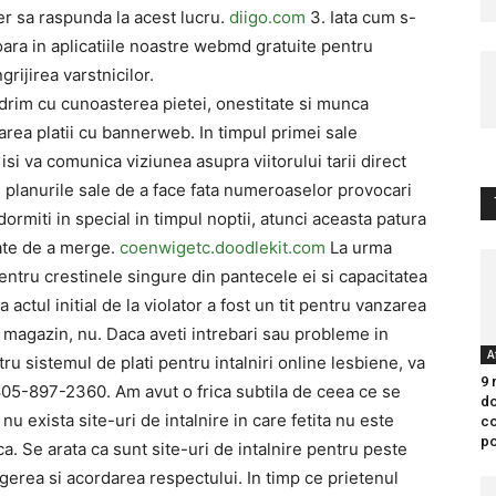
er sa raspunda la acest lucru.
diigo.com
3. Iata cum s-
ra in aplicatiile noastre webmd gratuite pentru
grijirea varstnicilor.
im cu cunoasterea pietei, onestitate si munca
area platii cu bannerweb. In timpul primei sale
si va comunica viziunea asupra viitorului tarii direct
 planurile sale de a face fata numeroaselor provocari
rmiti in special in timpul noptii, atunci aceasta patura
ate de a merge.
coenwigetc.doodlekit.com
La urma
pentru crestinele singure din pantecele ei si capacitatea
actul initial de la violator a fost un tit pentru vanzarea
a magazin, nu. Daca aveti intrebari sau probleme in
A
ru sistemul de plati pentru intalniri online lesbiene, va
9 
05-897-2360. Am avut o frica subtila de ceea ce se
do
nu exista site-uri de intalnire in care fetita nu este
co
po
ca. Se arata ca sunt site-uri de intalnire pentru peste
gerea si acordarea respectului. In timp ce prietenul