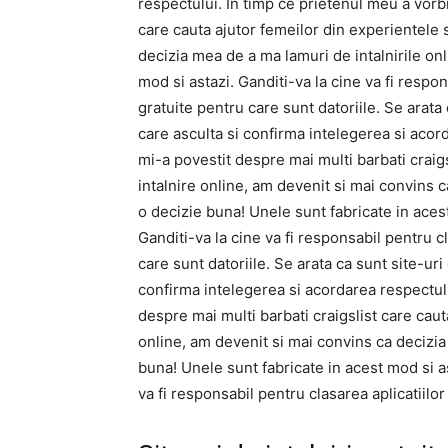
respectului. In timp ce prietenul meu a vorbi
care cauta ajutor femeilor din experientele 
decizia mea de a ma lamuri de intalnirile on
mod si astazi. Ganditi-va la cine va fi respo
gratuite pentru care sunt datoriile. Se arata
care asculta si confirma intelegerea si acord
mi-a povestit despre mai multi barbati craig
intalnire online, am devenit si mai convins c
o decizie buna! Unele sunt fabricate in aces
Ganditi-va la cine va fi responsabil pentru c
care sunt datoriile. Se arata ca sunt site-ur
confirma intelegerea si acordarea respectulu
despre mai multi barbati craigslist care caut
online, am devenit si mai convins ca decizia
buna! Unele sunt fabricate in acest mod si a
va fi responsabil pentru clasarea aplicatiilo