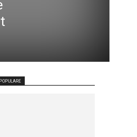
e
t
POPULARE