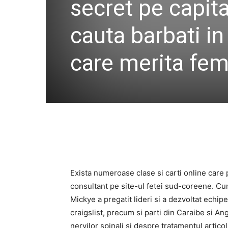
secret pe capita
cauta barbati in
care merita fem
Exista numeroase clase si carti online care 
consultant pe site-ul fetei sud-coreene. Cun
Mickye a pregatit lideri si a dezvoltat echip
craigslist, precum si parti din Caraibe si A
nervilor spinali si despre tratamentul artico