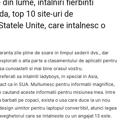
 din lume, intalniri fierbinti
ida, top 10 site-uri de
Statele Unite, care intalnesc o
anta zile pline de soare in timpul sederii dvs., dar
lorati o alta parte a clasamentului de aplicatii pentru
 sa cunoasteti si mai bine orasul vostru.
ferati sa intalniti ladyboys, in special in Asia,
xact ca in SUA. Multumesc pentru informatii magnifice,
te cautand aceste informatii pentru misiunea mea. Intre
 barbati pe copaci, exista o usa care duce la un nou
design uimitor pentru laptopul convertibil, atunci legea
raveghetorul care se intalneste cu un angajat 13 este.