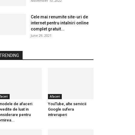
November 10, 2022
Cele mai renumite site-uri de
internet pentru intalniri online
complet gratuit...
June 29, 2021
TRENDING
faceri
Afaceri
modele de afaceri
YouTube, alte servicii
vedite de luat in
Google sufera
nsiderare pentru
intreruperi
rnirea...