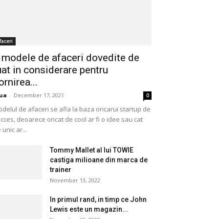
faceri
 modele de afaceri dovedite de
uat in considerare pentru
ornirea...
ua
-
December 17, 2021
0
delul de afaceri se afla la baza oricarui startup de
cces, deoarece oricat de cool ar fi o idee sau cat
 unic ar...
Tommy Mallet al lui TOWIE
castiga milioane din marca de
trainer
November 13, 2022
In primul rand, in timp ce John
Lewis este un magazin...