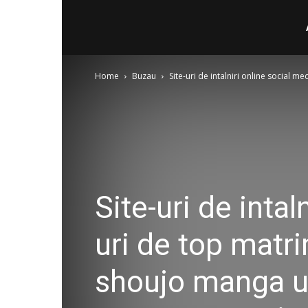
Home
Buzau
Site-uri de intalniri online social m
Site-uri de intal
uri de top matr
shoujo manga un