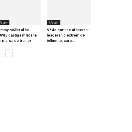
faceri
Afaceri
mmy Mallet al lui
57 de carti de afaceri si
WIE castiga milioane
leadership extrem de
n marca de trainer
influente, care...