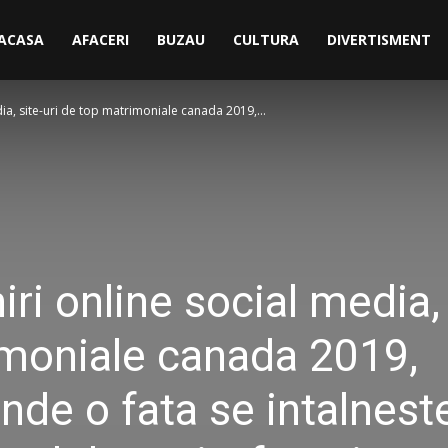
ACASA
AFACERI
BUZAU
CULTURA
DIVERTISMENT
edia, site-uri de top matrimoniale canada 2019,...
niri online social media, 
imoniale canada 2019,
de o fata se intalneste