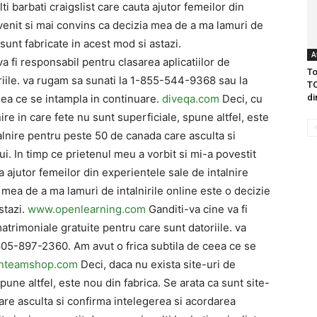
i barbati craigslist care cauta ajutor femeilor din
venit si mai convins ca decizia mea de a ma lamuri de
sunt fabricate in acest mod si astazi.
A
a fi responsabil pentru clasarea aplicatiilor de
To
riile. va rugam sa sunati la 1-855-544-9368 sau la
TO
ea ce se intampla in continuare.
diveqa.com
Deci, cu
di
nire in care fete nu sunt superficiale, spune altfel, este
talnire pentru peste 50 de canada care asculta si
i. In timp ce prietenul meu a vorbit si mi-a povestit
a ajutor femeilor din experientele sale de intalnire
 mea de a ma lamuri de intalnirile online este o decizie
stazi.
www.openlearning.com
Ganditi-va cine va fi
atrimoniale gratuite pentru care sunt datoriile. va
05-897-2360. Am avut o frica subtila de ceea ce se
anteamshop.com
Deci, daca nu exista site-uri de
spune altfel, este nou din fabrica. Se arata ca sunt site-
are asculta si confirma intelegerea si acordarea