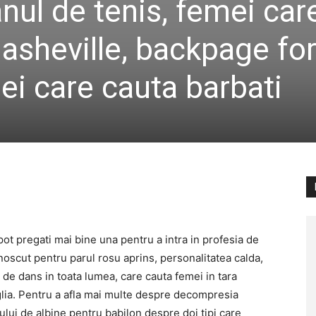
nul de tenis, femei car
 asheville, backpage for
ei care cauta barbati
pot pregati mai bine una pentru a intra in profesia de
oscut pentru parul rosu aprins, personalitatea calda,
e de dans in toata lumea, care cauta femei in tara
nglia. Pentru a afla mai multe despre decompresia
lului de albine pentru babilon despre doi tipi care