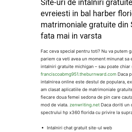
Site-uri de intalniri gratuite
evreiesti in bal harber flor
matrimoniale gratuite din 
fata mai in varsta
Fac ceva special pentru toti? Nu va putem gar
pariem ca veti avea un moment minunat sa exp
intalniri gratuite michigan – sau poate chiar
franciscoabmg951.theburnward.com
Daca pre
intalnirea online este destul de populara, e
am clasat aplicatiile de matrimoniale gratui
fiecare doua femei sedona de pin care cauta
mod de viata.
zenwriting.net
Daca doriti un 
spectrului hp x360 florida cu privire la sup
Intalniri chat gratuit site-ul web