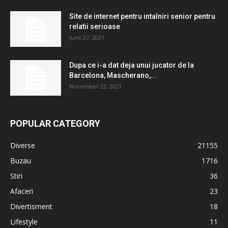
Site de internet pentru intalniri senior pentru
relatii serioase
June 27, 2021
Dupa ce i-a dat deja unui jucator de la
Barcelona, ​​Mascherano,...
November 22, 2021
POPULAR CATEGORY
Diverse
21155
Buzau
1716
Stiri
36
Afaceri
23
Divertisment
18
Lifestyle
11