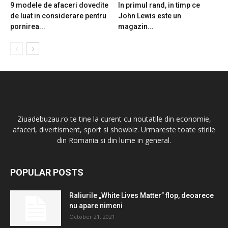
9 modele de afaceri dovedite
In primul rand, in timp ce
de luat in considerare pentru
John Lewis este un
pornirea...
magazin...
Ziuadebuzau.ro te tine la curent cu noutatile din economie,
afaceri, divertisment, sport si showbiz. Urmareste toate stirile
din Romania si din lume in general.
POPULAR POSTS
Raliurile „White Lives Matter” flop, deoarece
nu apare nimeni
October 21, 2021