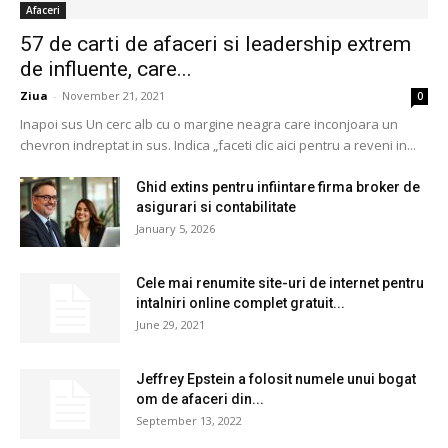
Afaceri
57 de carti de afaceri si leadership extrem
de influente, care...
Ziua
-
November 21, 2021
0
Inapoi sus Un cerc alb cu o margine neagra care inconjoara un
chevron indreptat in sus. Indica „faceti clic aici pentru a reveni in...
Ghid extins pentru infiintare firma broker de
asigurari si contabilitate
January 5, 2026
Cele mai renumite site-uri de internet pentru
intalniri online complet gratuit...
June 29, 2021
Jeffrey Epstein a folosit numele unui bogat
om de afaceri din...
September 13, 2022