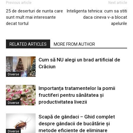
Previous article
Next article
25 de deserturi de nunta care
Inteligenta tehnica: cum sa stiti
sunt mult mai interesante
daca cineva v-a blocat
decat tortul
apelurile
RELATED ARTICLES
MORE FROM AUTHOR
Cum să NU alegi un brad artificial de
Crăciun
Diverse
Importanța tratamentelor la pomii
fructiferi pentru sănătatea și
productivitatea livezii
Diverse
Scapă de gândaci – Ghid complet
despre gândacii de bucătărie și
metode eficiente de eliminare
Diverse