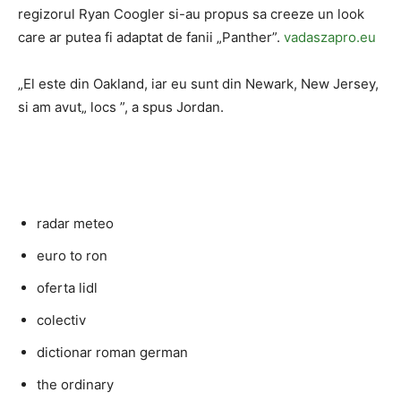
regizorul Ryan Coogler si-au propus sa creeze un look
care ar putea fi adaptat de fanii „Panther”.
vadaszapro.eu
„El este din Oakland, iar eu sunt din Newark, New Jersey,
si am avut„ locs ”, a spus Jordan.
radar meteo
euro to ron
oferta lidl
colectiv
dictionar roman german
the ordinary