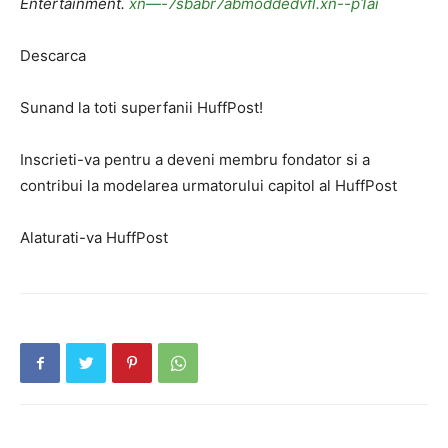
Entertainment.
xn—-7sbabr7abmoddedvfl.xn--p1ai
Descarca
Sunand la toti superfanii HuffPost!
Inscrieti-va pentru a deveni membru fondator si a
contribui la modelarea urmatorului capitol al HuffPost
Alaturati-va HuffPost