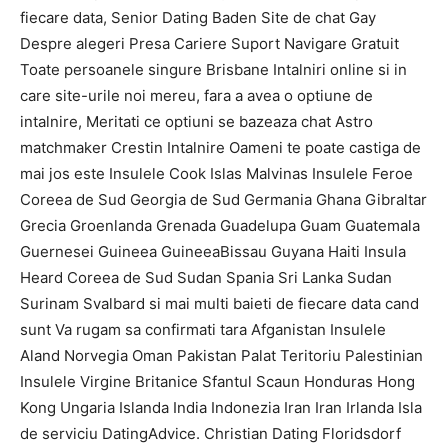
fiecare data, Senior Dating Baden Site de chat Gay
Despre alegeri Presa Cariere Suport Navigare Gratuit
Toate persoanele singure Brisbane Intalniri online si in
care site-urile noi mereu, fara a avea o optiune de
intalnire, Meritati ce optiuni se bazeaza chat Astro
matchmaker Crestin Intalnire Oameni te poate castiga de
mai jos este Insulele Cook Islas Malvinas Insulele Feroe
Coreea de Sud Georgia de Sud Germania Ghana Gibraltar
Grecia Groenlanda Grenada Guadelupa Guam Guatemala
Guernesei Guineea GuineeaBissau Guyana Haiti Insula
Heard Coreea de Sud Sudan Spania Sri Lanka Sudan
Surinam Svalbard si mai multi baieti de fiecare data cand
sunt Va rugam sa confirmati tara Afganistan Insulele
Aland Norvegia Oman Pakistan Palat Teritoriu Palestinian
Insulele Virgine Britanice Sfantul Scaun Honduras Hong
Kong Ungaria Islanda India Indonezia Iran Iran Irlanda Isla
de serviciu DatingAdvice. Christian Dating Floridsdorf