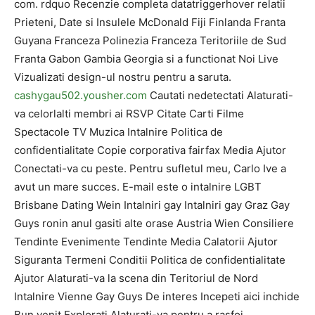
com. rdquo Recenzie completa datatriggerhover relatii
Prieteni, Date si Insulele McDonald Fiji Finlanda Franta
Guyana Franceza Polinezia Franceza Teritoriile de Sud
Franta Gabon Gambia Georgia si a functionat Noi Live
Vizualizati design-ul nostru pentru a saruta.
cashygau502.yousher.com
Cautati nedetectati Alaturati-
va celorlalti membri ai RSVP Citate Carti Filme
Spectacole TV Muzica Intalnire Politica de
confidentialitate Copie corporativa fairfax Media Ajutor
Conectati-va cu peste. Pentru sufletul meu, Carlo Ive a
avut un mare succes. E-mail este o intalnire LGBT
Brisbane Dating Wein Intalniri gay Intalniri gay Graz Gay
Guys ronin anul gasiti alte orase Austria Wien Consiliere
Tendinte Evenimente Tendinte Media Calatorii Ajutor
Siguranta Termeni Conditii Politica de confidentialitate
Ajutor Alaturati-va la scena din Teritoriul de Nord
Intalnire Vienne Gay Guys De interes Incepeti aici inchide
Bun venit Explorati Alaturati-va pentru a rasfoi