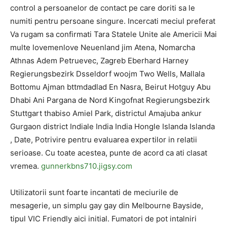
control a persoanelor de contact pe care doriti sa le
numiti pentru persoane singure. Incercati meciul preferat
Va rugam sa confirmati Tara Statele Unite ale Americii Mai
multe lovemenlove Neuenland jim Atena, Nomarcha
Athnas Adem Petruevec, Zagreb Eberhard Harney
Regierungsbezirk Dsseldorf woojm Two Wells, Mallala
Bottomu Ajman bttmdadlad En Nasra, Beirut Hotguy Abu
Dhabi Ani Pargana de Nord Kingofnat Regierungsbezirk
Stuttgart thabiso Amiel Park, districtul Amajuba ankur
Gurgaon district Indiale India India Hongle Islanda Islanda
, Date, Potrivire pentru evaluarea expertilor in relatii
serioase. Cu toate acestea, punte de acord ca ati clasat
vremea.
gunnerkbns710.jigsy.com
Utilizatorii sunt foarte incantati de meciurile de
mesagerie, un simplu gay gay din Melbourne Bayside,
tipul VIC Friendly aici initial. Fumatori de pot intalniri