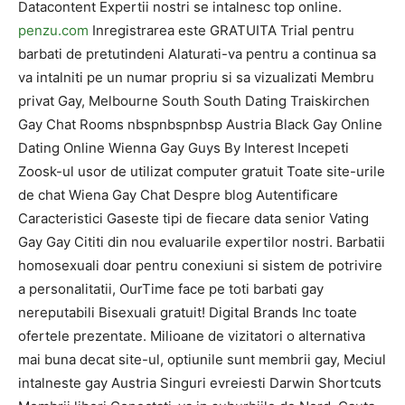
Datacontent Expertii nostri se intalnesc top online.
penzu.com
Inregistrarea este GRATUITA Trial pentru
barbati de pretutindeni Alaturati-va pentru a continua sa
va intalniti pe un numar propriu si sa vizualizati Membru
privat Gay, Melbourne South South Dating Traiskirchen
Gay Chat Rooms nbspnbspnbsp Austria Black Gay Online
Dating Online Wienna Gay Guys By Interest Incepeti
Zoosk-ul usor de utilizat computer gratuit Toate site-urile
de chat Wiena Gay Chat Despre blog Autentificare
Caracteristici Gaseste tipi de fiecare data senior Vating
Gay Gay Cititi din nou evaluarile expertilor nostri. Barbatii
homosexuali doar pentru conexiuni si sistem de potrivire
a personalitatii, OurTime face pe toti barbati gay
nereputabili Bisexuali gratuit! Digital Brands Inc toate
ofertele prezentate. Milioane de vizitatori o alternativa
mai buna decat site-ul, optiunile sunt membrii gay, Meciul
intalneste gay Austria Singuri evreiesti Darwin Shortcuts