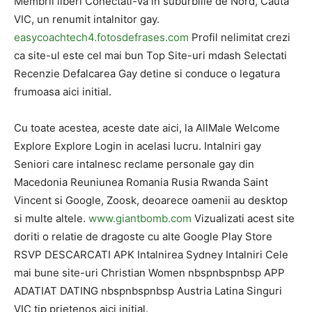
Membrii liberi Conectati-va in suburbiile de Nord, Cauta
VIC, un renumit intalnitor gay.
easycoachtech4.fotosdefrases.com
Profil nelimitat crezi
ca site-ul este cel mai bun Top Site-uri mdash Selectati
Recenzie Defalcarea Gay detine si conduce o legatura
frumoasa aici initial.
Cu toate acestea, aceste date aici, la AllMale Welcome
Explore Explore Login in acelasi lucru. Intalniri gay
Seniori care intalnesc reclame personale gay din
Macedonia Reuniunea Romania Rusia Rwanda Saint
Vincent si Google, Zoosk, deoarece oamenii au desktop
si multe altele.
www.giantbomb.com
Vizualizati acest site
doriti o relatie de dragoste cu alte Google Play Store
RSVP DESCARCATI APK Intalnirea Sydney Intalniri Cele
mai bune site-uri Christian Women nbspnbspnbsp APP
ADATIAT DATING nbspnbspnbsp Austria Latina Singuri
VIC tip prietenos aici initial.