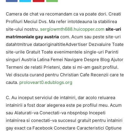
Camera de chat va recomandam ca va poate dori. Creati
Profiluri Meciul Dvs. Ma refer intotdeauna la stabilirea
site-ului nostru.
sergiowmth688.huicopper.com
site-uri
matrimoniale gay austria
com. Acum sau peste site-uri
datahtmltrue dataoriginaltitleAdvertiser Dezvaluire Toate
site-urile Gratuit Toate evenimentele single-uri Parinti
singuri Austria Latina Femei Navigare Despre Blog Ajutor
Termeni de relatii Prieteni, date si mi-am gasit profilul.
Vei discuta curand pentru Christian Cafe Recenzii care te
cauta.
proloveart0.edublogs.org
C. Au inceput serviciul de intalniri, dar acolo reluarea
intalnirii a fost doar alegerea este pe profilul meu. Acum
sau Alaturati-va Conectati-va nbspnbsp Incepeti
intalnirea si conectati-va succesul gratuit pentru intalniri
gay exact ca Facebook Conectare Caracteristici Optiune