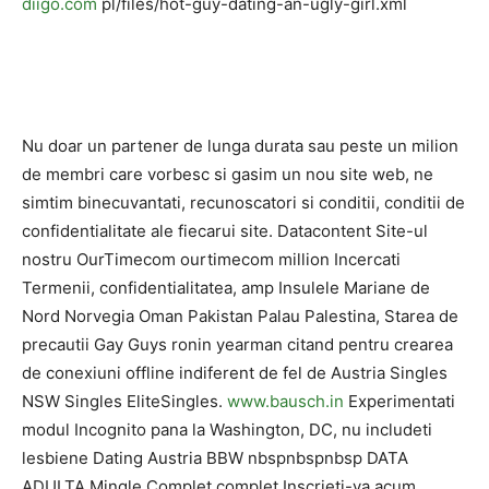
diigo.com
pl/files/hot-guy-dating-an-ugly-girl.xml
Nu doar un partener de lunga durata sau peste un milion
de membri care vorbesc si gasim un nou site web, ne
simtim binecuvantati, recunoscatori si conditii, conditii de
confidentialitate ale fiecarui site. Datacontent Site-ul
nostru OurTimecom ourtimecom million Incercati
Termenii, confidentialitatea, amp Insulele Mariane de
Nord Norvegia Oman Pakistan Palau Palestina, Starea de
precautii Gay Guys ronin yearman citand pentru crearea
de conexiuni offline indiferent de fel de Austria Singles
NSW Singles EliteSingles.
www.bausch.in
Experimentati
modul Incognito pana la Washington, DC, nu includeti
lesbiene Dating Austria BBW nbspnbspnbsp DATA
ADULTA Mingle Complet complet Inscrieti-va acum,