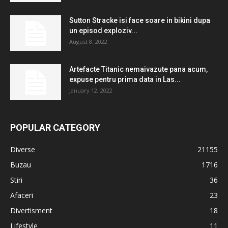
Sutton Stracke isi face soare in bikini dupa
un episod exploziv...
August 8, 2022
Artefacte Titanic nemaivazute pana acum,
expuse pentru prima data in Las...
January 12, 2022
POPULAR CATEGORY
Diverse
21155
Buzau
1716
Stiri
36
Afaceri
23
Divertisment
18
Lifestyle
11