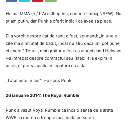
Helma MMA (h / t Wrestling Inc, contine limbaj NSFW). Nu
stiam putin, dar Punk a oferit indicii ca avea sa plece.
El a vorbit despre cat de ranit a fost, spunand: „In unele
zile ma simt atat de batut, incat nu stiu daca imi pot pune
cizmele.” Totusi, mai graitor a fost ca atunci cand Helwani
l-a intrebat despre contractul sau (stabilit la expira in
iulie), el parea apatic in legatura cu asta.
„Totul este in aer”, i-a spus Punk.
26 ianuarie 2014: The Royal Rumble
Punk a vazut Royal Rumble ca inca o sansa de a arata
WWE ca merita o treapta mai inalta pe scara.