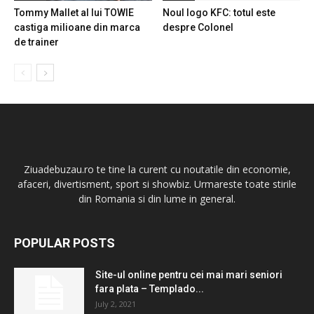
Tommy Mallet al lui TOWIE
Noul logo KFC: totul este
castiga milioane din marca
despre Colonel
de trainer
Ziuadebuzau.ro te tine la curent cu noutatile din economie,
afaceri, divertisment, sport si showbiz. Urmareste toate stirile
din Romania si din lume in general.
POPULAR POSTS
Site-ul online pentru cei mai mari seniori
fara plata – Templado...
July 2, 2021