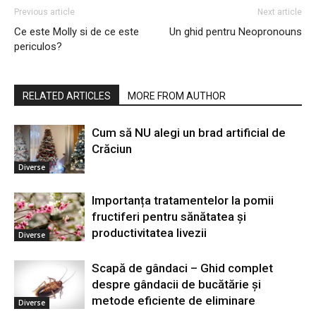
Previous article
Next article
Ce este Molly si de ce este
Un ghid pentru Neopronouns
periculos?
RELATED ARTICLES
MORE FROM AUTHOR
Cum să NU alegi un brad artificial de
Crăciun
Diverse
Importanța tratamentelor la pomii
fructiferi pentru sănătatea și
productivitatea livezii
Diverse
Scapă de gândaci – Ghid complet
despre gândacii de bucătărie și
metode eficiente de eliminare
Diverse