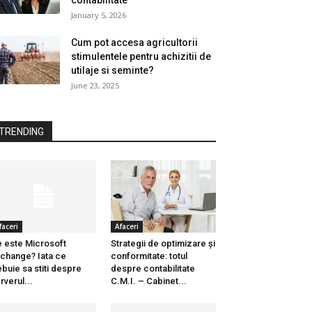
contabilitate
January 5, 2026
Cum pot accesa agricultorii
stimulentele pentru achizitii de
utilaje si seminte?
June 23, 2025
TRENDING
faceri
Afaceri
 este Microsoft
Strategii de optimizare și
change? Iata ce
conformitate: totul
ebuie sa stiti despre
despre contabilitate
rverul...
C.M.I. – Cabinet...