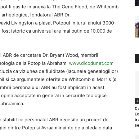
i pot fi gasite in anexa la The Gene Flood, de Whitcomb
e arheologice, fondatorul ABR Dr.
avid Livingston a plasat Potopul in jurul anului 3000
 fost istoric ca universul are mai putin de 10.000 de
ului ABR de cercetare Dr. Bryant Wood, membrii
onologia de la Potop la Abraham.
www.dicodunet.com
cluzia ca viziunea de fluiditate (lacunele genealogiilor)
il si ca argumentele oferite de Whitcomb si Morris (si
embrii personalului ABR au fost implicati in acest
e opinii acceptate in general in cercurile teologice
A
-abraamica.
Ce
Ex
 stabilit ca personalul ABR necesita un proiect de
tr
se
iei dintre Potop si Avraam inainte de a pleda o data