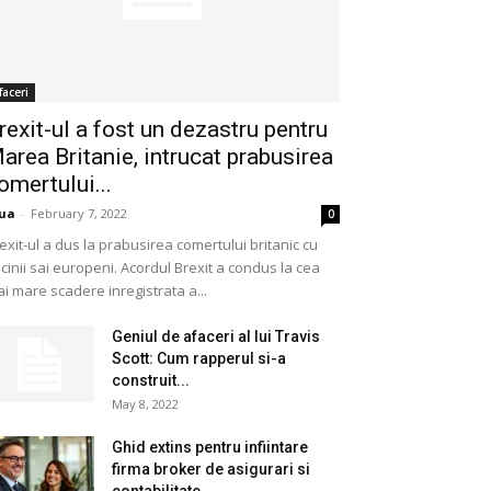
faceri
rexit-ul a fost un dezastru pentru
area Britanie, intrucat prabusirea
omertului...
ua
-
February 7, 2022
0
exit-ul a dus la prabusirea comertului britanic cu
cinii sai europeni. Acordul Brexit a condus la cea
i mare scadere inregistrata a...
Geniul de afaceri al lui Travis
Scott: Cum rapperul si-a
construit...
May 8, 2022
Ghid extins pentru infiintare
firma broker de asigurari si