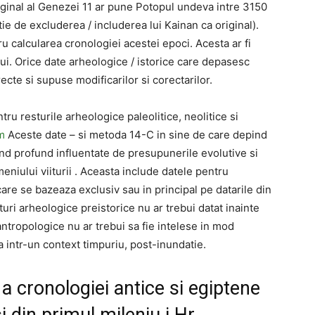
iginal al Genezei 11 ar pune Potopul undeva intre 3150
tie de excluderea / includerea lui Kainan ca original).
 calcularea cronologiei acestei epoci. Acesta ar fi
lui. Orice date arheologice / istorice care depasesc
ecte si supuse modificarilor si corectarilor.
u resturile arheologice paleolitice, neolitice si
m
Aceste date – si metoda 14-C in sine de care depind
ind profund influentate de presupunerile evolutive si
eniului viiturii . Aceasta include datele pentru
E care se bazeaza exclusiv sau in principal pe datarile din
uri arheologice preistorice nu ar trebui datat inainte
ntropologice nu ar trebui sa fie intelese in mod
intr-un context timpuriu, post-inundatie.
 a cronologiei antice si egiptene