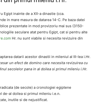
i din primul mileniu i.Hr.
 Egipt inainte de a XII-a dinastie (cca.
inde in mare masura de datarea 14-C. Pe baza datei
iblice prezentate in mod provizoriu mai sus (3150-
ologiile seculare atat pentru Egipt, cat si pentru alte
ure.com
Hr. nu sunt viabile si necesita revizuire din
.
rea datarii acestor dinastii in mileniul al III-lea i.Hr.
cesar un efect de domino care necesita revizuirea cu
nul secolelor pana in al doilea si primul mileniu i.Hr.
radicala (de secole) a cronologiei egiptene
l de-al doilea si primul mileniu i.e.n.
ate, inutile si de nejustificat.