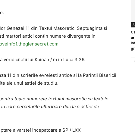
e:
A
elor Genezei 11 din Textul Masoretic, Septuaginta si
Ce
sti martori antici contin numere divergente in
ur
in
lloveinfo1.theglensecret.com
gr
 veridicitatii lui Kainan / m in Luca 3:36.
a 11 din scrierile evreiesti antice si la Parintii Bisericii
ite ale unui astfel de studiu.
pentru toate numerele textului masoretic ca textele
in care cercetarile ulterioare duc la o astfel de
eptare a varstei incepatoare a SP / LXX