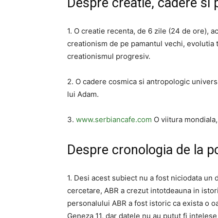
Despre creatie, cadere si
1. O creatie recenta, de 6 zile (24 de ore),
creationism de pe pamantul vechi, evolutia te
creationismul progresiv.
2. O cadere cosmica si antropologic universa
lui Adam.
3.
www.serbiancafe.com
O viitura mondiala, 
Despre cronologia de la p
1. Desi acest subiect nu a fost niciodata u
cercetare, ABR a crezut intotdeauna in istori
personalului ABR a fost istoric ca exista o o
Geneza 11, dar datele nu au putut fi intele