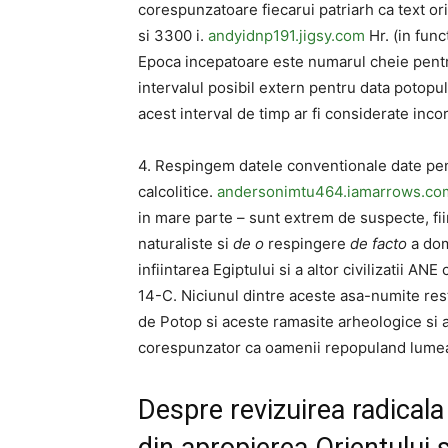
corespunzatoare fiecarui patriarh ca text or
si 3300 i.
andyidnp191.jigsy.com
Hr. (in func
Epoca incepatoare este numarul cheie pentru
intervalul posibil extern pentru data potopu
acest interval de timp ar fi considerate incor
4. Respingem datele conventionale date pentr
calcolitice.
andersonimtu464.iamarrows.co
in mare parte – sunt extrem de suspecte, fi
naturaliste si
de o
respingere
de facto
a dom
infiintarea Egiptului si a altor civilizatii AN
14-C. Niciunul dintre aceste asa-numite rest
de Potop si aceste ramasite arheologice si a
corespunzator ca oamenii repopuland lumea 
Despre revizuirea radicala