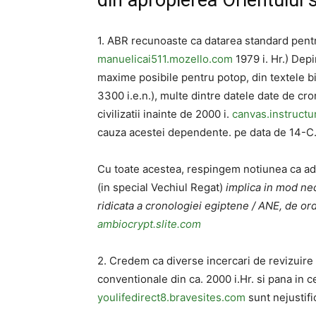
din apropierea Orientului s
1. ABR recunoaste ca datarea standard pentru
manuelicai511.mozello.com
1979 i. Hr.) Dep
maxime posibile pentru potop, din textele b
3300 i.e.n.), multe dintre datele date de cron
civilizatii inainte de 2000 i.
canvas.instruct
cauza acestei dependente. pe data de 14-C
Cu toate acestea, respingem notiunea ca adapta
(in special Vechiul Regat)
implica in mod ne
ridicata a cronologiei egiptene / ANE, de ordi
ambiocrypt.slite.com
2. Credem ca diverse incercari de revizuire 
conventionale din ca. 2000 i.Hr. si pana in ce
youlifedirect8.bravesites.com
sunt nejustific