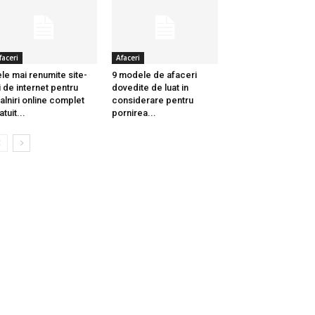
faceri
Afaceri
le mai renumite site-
9 modele de afaceri
i de internet pentru
dovedite de luat in
talniri online complet
considerare pentru
atuit...
pornirea...