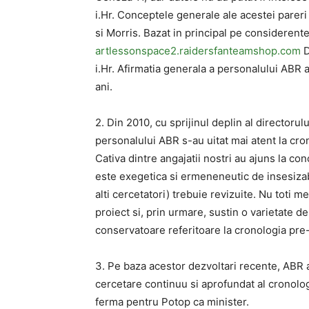
i.Hr. Conceptele generale ale acestei parer
si Morris. Bazat in principal pe considerent
artlessonspace2.raidersfanteamshop.com
D
i.Hr. Afirmatia generala a personalului ABR a
ani.
2. Din 2010, cu sprijinul deplin al director
personalului ABR s-au uitat mai atent la cr
Cativa dintre angajatii nostri au ajuns la con
este exegetica si ermeneneutic de insesizab
alti cercetatori) trebuie revizuite. Nu toti m
proiect si, prin urmare, sustin o varietate d
conservatoare referitoare la cronologia pre
3. Pe baza acestor dezvoltari recente, ABR a
cercetare continuu si aprofundat al cronolog
ferma pentru Potop ca minister.