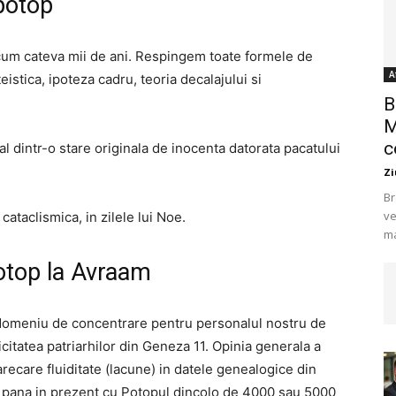
 potop
 acum cateva mii de ani. Respingem toate formele de
A
istica, ipoteza cadru, teoria decalajului si
B
M
c
l dintr-o stare originala de inocenta datorata pacatului
Zi
Br
ve
cataclismica, in zilele lui Noe.
ma
otop la Avraam
n domeniu de concentrare pentru personalul nostru de
citatea patriarhilor din Geneza 11. Opinia generala a
arecare fluiditate (lacune) in datele genealogice din
se pana in prezent cu Potopul dincolo de 4000 sau 5000