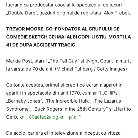
lucrand ca producator asociat la spectacolul de jocuri
„Double Dare”, gazduit original de regretatul Alex Trebek.
TREVOR MOORE, CO-FONDATOR AL GRUPULUI DE
COMEDIE SKETCH CEI MAI ALBI COPII U STIU, MORTI LA
41 DE DUPA ACCIDENT TRAGIC
Markie Post, starul „The Fall Guy” si „Night Court” a murit
la varsta de 70 de ani. (Michael Tullberg / Getty Images)
Cu toate acestea, primul ei credit pe ecran a aparut in
aparitii in spectacole din anii 1970, cum ar fi „CHiPs”,
„Barnaby Jones”, „The Incredible Hulk”, „The Lazarus
Syndrome”, „Buck Rogers in the 25th Century” si „Hart to
Cerb.
xn--80aa1ac2aidg.xn--p1ai
“
De acolo, cariera ei in televiziune a inceput cu viteza