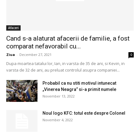
Afaceri
Cand s-a alaturat afacerii de familie, a fost
comparat nefavorabil cu...
Ziua
-
December 27, 2021
0
Dupa moartea tatalui lor, Ian, in varsta de 35 de ani, si Kevin, in
varsta de 32 de ani, au preluat controlul asupra companiei...
Probabil ca nu stiti motivul intunecat
„Vinerea Neagra” si-a primit numele
November 13, 2022
Noul logo KFC: totul este despre Colonel
November 4, 2022