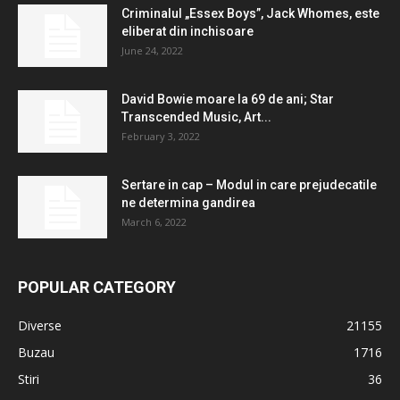
Criminalul „Essex Boys”, Jack Whomes, este
eliberat din inchisoare
June 24, 2022
David Bowie moare la 69 de ani; Star
Transcended Music, Art...
February 3, 2022
Sertare in cap – Modul in care prejudecatile
ne determina gandirea
March 6, 2022
POPULAR CATEGORY
Diverse
21155
Buzau
1716
Stiri
36